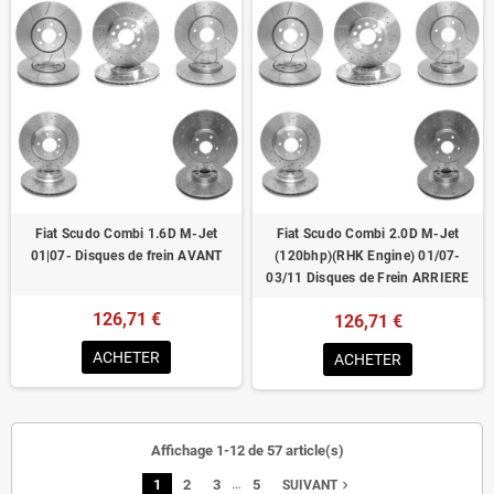
Fiat Scudo Combi 1.6D M-Jet
Fiat Scudo Combi 2.0D M-Jet
01|07- Disques de frein AVANT
(120bhp)(RHK Engine) 01/07-
03/11 Disques de Frein ARRIERE
126,71 €
126,71 €
ACHETER
ACHETER
Affichage 1-12 de 57 article(s)
…
1
2
3
5
navigate_next
SUIVANT