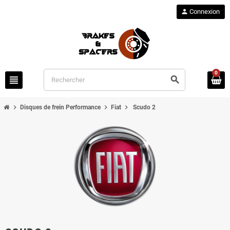
person
Connexion
0
view_headline
search
chevron_right
chevron_right
chevron_right
Disques de frein Performance
Fiat
Scudo 2