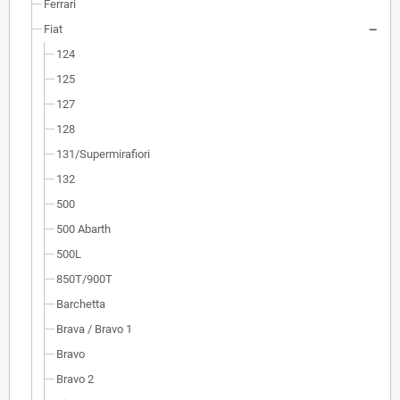
Ferrari
Fiat
124
125
127
128
131/Supermirafiori
132
500
500 Abarth
500L
850T/900T
Barchetta
Brava / Bravo 1
Bravo
Bravo 2