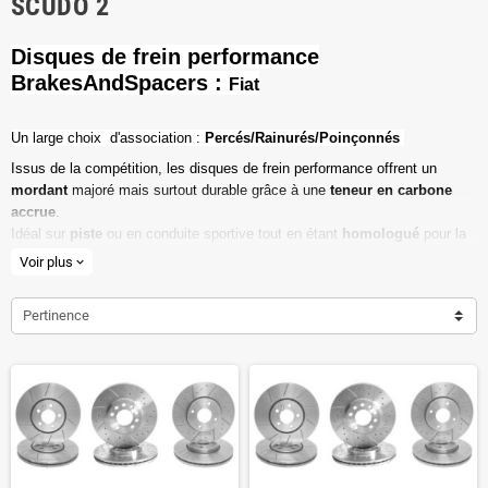
SCUDO 2
Disques de frein performance
BrakesAndSpacers :
Fiat
Un l
arge choix d'association :
Percés/Rainurés/Poinçonnés
Issus de la compétition, les disques de frein performance offrent un
mordant
majoré mais surtout durable grâce à une
teneur en carbone
accrue
.
Idéal sur
piste
ou en conduite sportive tout en étant
homologué
pour la
route ouverte.
Voir plus
expand_more
Haute teneur en carbone
Pertinence
Vendu par paire
Valeur de friction maximale
Dimensions d'origine respectées
Installation en lieu et place.
Poids réduit de 20% en moyenne