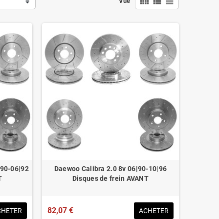
view_comfy
view_list
view_headline
Vue
|90-06|92
Daewoo Calibra 2.0 8v 06|90-10|96
T
Disques de frein AVANT
82,07 €
CHETER
ACHETER