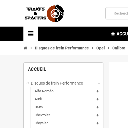
view_headline
ACCU
home
chevron_right
Disques de frein Performance
chevron_right
Opel
chevron_right
Calibra
ACCUEIL
Disques de frein Performance
Alfa Roméo
Audi
BMW
Chevrolet
Chrysler