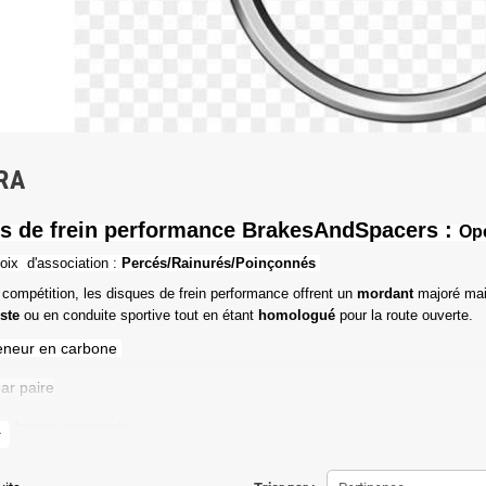
RA
s de frein performance BrakesAndSpacers :
Op
oix d'association :
Percés/Rainurés/Poinçonnés
 compétition, les disques de frein performance offrent un
mordant
majoré mai
iste
ou en conduite sportive tout en étant
homologué
pour la route ouverte.
eneur en carbone
ar paire
de friction maximale
more
ons d'origine respectées