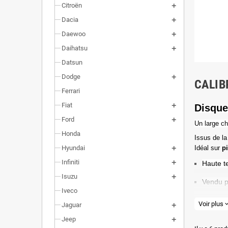
Citroën
Dacia
Daewoo
Daihatsu
Datsun
Dodge
CALIB
Ferrari
Fiat
Disque
Ford
Un l
arge ch
Honda
Issus de la
Hyundai
Idéal sur
p
Infiniti
Haute t
Isuzu
Vendu p
Iveco
Valeur 
Voir plus
expand_
Jaguar
Dimensi
Jeep