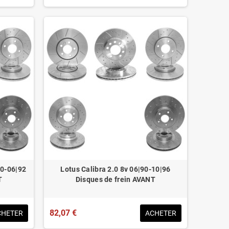
90-06|92
Lotus Calibra 2.0 8v 06|90-10|96
T
Disques de frein AVANT
82,07 €
CHETER
ACHETER