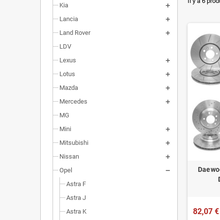
Il y a 6 prod
Kia
Installa
Lancia
Poids r
Land Rover
Homolog
LDV
Lexus
Lotus
Mazda
Mercedes
MG
Mini
Mitsubishi
Nissan
Daewoo
Opel
Astra F
Astra J
82,07 €
Astra K