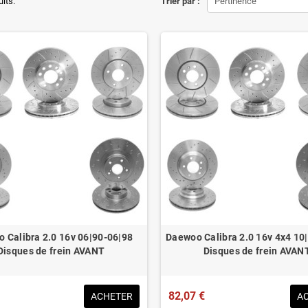
uits.
Trier par :
Pertinence
tion en lieu et place.
éduit de 20% en moyenne
ué pour le contrôle technique
 Calibra 2.0 16v 06|90-06|98
Daewoo Calibra 2.0 16v 4x4 10
Disques de frein AVANT
Disques de frein AVAN
82,07 €
ACHETER
A