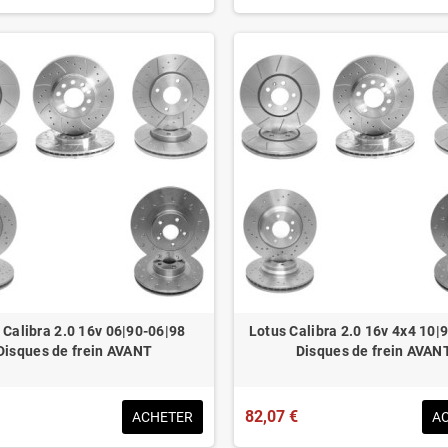
 Calibra 2.0 16v 06|90-06|98
Lotus Calibra 2.0 16v 4x4 10|
Disques de frein AVANT
Disques de frein AVAN
82,07 €
ACHETER
A