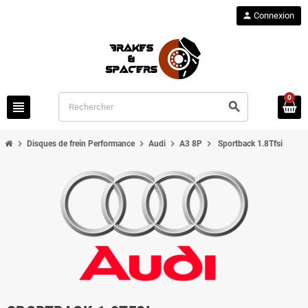
person
Connexion
0
view_headline
search
chevron_right
chevron_right
chevron_right
chevron_right
Disques de frein Performance
Audi
A3 8P
Sportback 1.8Tfsi