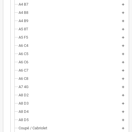
A4 B7
A4 B8
A4 B9
A5 8T
A5 F5
A6 C4
A6 C5
A6 C6
A6 C7
A6 C8
A7 4G
A8 D2
A8 D3
A8 D4
A8 D5
Coupé / Cabriolet