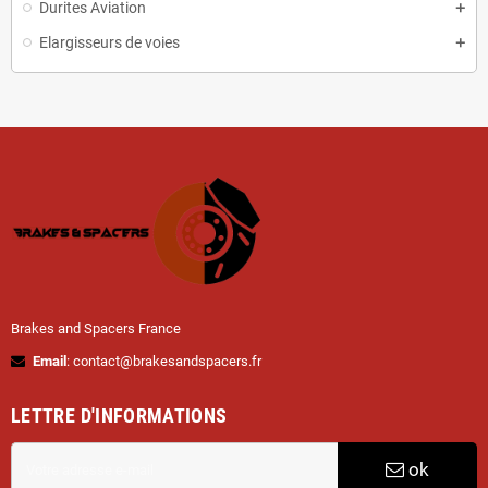
Durites Aviation
Elargisseurs de voies
Brakes and Spacers France
Email
: contact@brakesandspacers.fr
LETTRE D'INFORMATIONS
ok