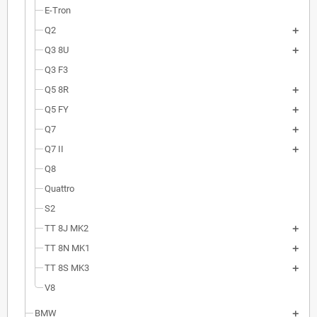
E-Tron
Q2
Q3 8U
Q3 F3
Q5 8R
Q5 FY
Q7
Q7 II
Q8
Quattro
S2
TT 8J MK2
TT 8N MK1
TT 8S MK3
V8
BMW