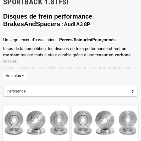
SPORTBACK 1.8TFSI
Disques de frein performance
BrakesAndSpacers
: Audi A3 8P
Un l
arge choix d'association :
Percés/Rainurés/Poinçonnés
Issus de la compétition, les disques de frein performance offrent un
mordant
majoré mais surtout durable grâce à une
teneur en carbone
accrue
.
Idéal sur
piste
ou en conduite sportive tout en étant
homologué
pour la
route ouverte.
Voir plus
expand_more
Haute teneur en carbone
Pertinence
Vendu par paire
Valeur de friction maximale
Dimensions d'origine respectées
Installation en lieu et place.
Poids réduit de 20% en moyenne