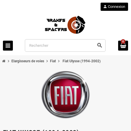
person
Connexion
0
view_headline
search
chevron_right
chevron_right
chevron_right
Elargisseurs de voies
Fiat
Fiat Ulysse (1994-2002)