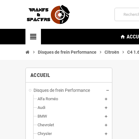
view_headline
ACCU
home
chevron_right
Disques de frein Performance
chevron_right
Citroën
chevron_right
C4 1.
ACCUEIL
Disques de frein Performance
Alfa Roméo
Audi
BMW
Chevrolet
Chrysler