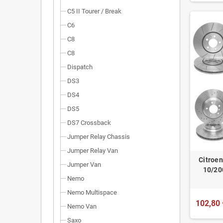
C5 II Tourer / Break
C6
C8
C8
Dispatch
DS3
DS4
DS5
DS7 Crossback
Jumper Relay Chassis
Jumper Relay Van
Citroe
Jumper Van
10/20
Nemo
Nemo Multispace
102,80 
Nemo Van
Saxo