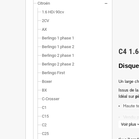
Citroën
1.6 HDi 90cv
2CV
AX
Berlingo 1 phase 1
Berlingo 1 phase 2
C4 1.
Berlingo 2 phase 1
Berlingo 2 phase 2
Disque
Berlingo First
Boxer
Un l
arge ch
BX
Issus de la
Idéal sur
p
C-Crosser
Haute t
C1
C15
Vendu p
Voir plus
expand_
C2
Valeur 
C25