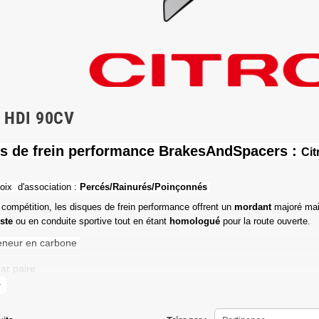
6 HDI 90CV
s de frein performance BrakesAndSpacers :
Cit
oix d'association :
Percés/Rainurés/Poinçonnés
 compétition, les disques de frein performance offrent un
mordant
majoré mai
iste
ou en conduite sportive tout en étant
homologué
pour la route ouverte.
eneur en carbone
ar paire
more
de friction maximale