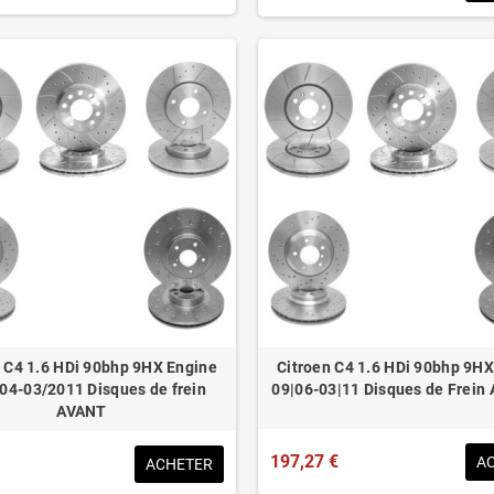
n C4 1.6 HDi 90bhp 9HX Engine
Citroen C4 1.6 HDi 90bhp 9HX
04-03/2011 Disques de frein
09|06-03|11 Disques de Frein
AVANT
197,27 €
A
ACHETER