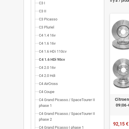
Dimensi
Il y a 7 prod
C3 I
Installa
C3 II
C3 Picasso
Poids r
C3 Pluriel
Homolog
C4 1.4 16v
C4 1.6 16v
C4 1.6 HDi 110cv
C4 1.6 HDi 90cv
C4 2.0 16v
C4 2.0 Hdi
C4 AirCross
C4 Coupe
Citroe
C4 Grand Picasso / SpaceTourer II
09|06-
phase 1
C4 Grand Picasso / SpaceTourer II
phase 2
92,15 €
C4 Grand Picasso I phase 1