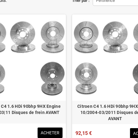
ons d'origine respectées
uits.
Trier par :
Pertinence
tion en lieu et place.
éduit de 20% en moyenne
ué pour le contrôle technique
n C4 1.6 HDi 90bhp 9HX Engine
Citroen C4 1.6 HDi 90bhp 9HX
03|11 Disques de frein AVANT
10/2004-03/2011 Disques de
AVANT
ACHETER
92,15 €
A