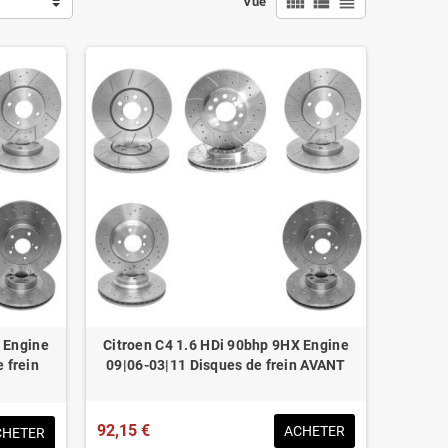
view_comfy
view_list
view_headline
Vue
 Engine
Citroen C4 1.6 HDi 90bhp 9HX Engine
 frein
09|06-03|11 Disques de frein AVANT
92,15 €
ACHETER
CHETER