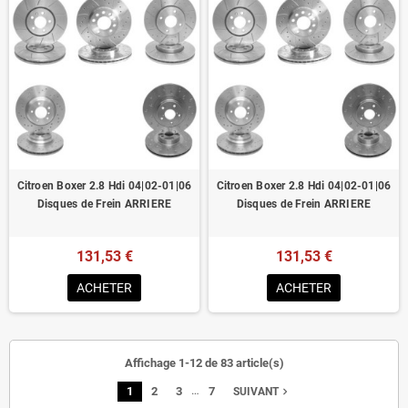
Citroen Boxer 2.8 Hdi 04|02-01|06
Citroen Boxer 2.8 Hdi 04|02-01|06
Disques de Frein ARRIERE
Disques de Frein ARRIERE
131,53 €
131,53 €
ACHETER
ACHETER
Affichage 1-12 de 83 article(s)
…
1
2
3
7
navigate_next
SUIVANT