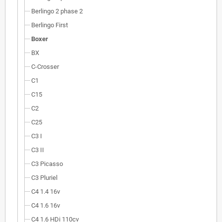
Berlingo 2 phase 2
Berlingo First
Boxer
BX
C-Crosser
C1
C15
C2
C25
C3 I
C3 II
C3 Picasso
C3 Pluriel
C4 1.4 16v
C4 1.6 16v
C4 1.6 HDi 110cv