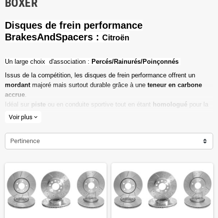
BOXER
Disques de frein performance
BrakesAndSpacers :
Citroën
Un l
arge choix d'association :
Percés/Rainurés/Poinçonnés
Issus de la compétition, les disques de frein performance offrent un
mordant
majoré mais surtout durable grâce à une
teneur en carbone
accrue
.
Idéal sur
piste
ou en conduite sportive tout en étant
homologué
pour la
route ouverte.
Voir plus
expand_more
Haute teneur en carbone
Pertinence
Vendu par paire
Valeur de friction maximale
Dimensions d'origine respectées
Installation en lieu et place.
Poids réduit de 20% en moyenne