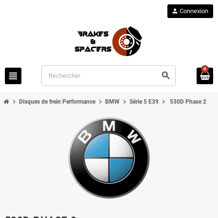
person
Connexion
0
view_headline
search
chevron_right
chevron_right
chevron_right
chevron_right
Disques de frein Performance
BMW
Série 5 E39
530D Phase 2