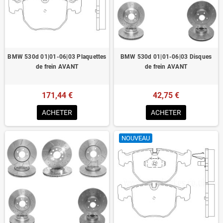
Homologué pour le contrôle technique
BMW 530d 01|01-06|03 Plaquettes
BMW 530d 01|01-06|03 Disques
de frein AVANT
de frein AVANT
171,44 €
42,75 €
ACHETER
ACHETER
NOUVEAU