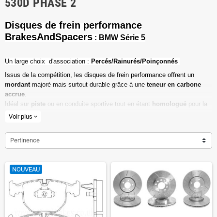
530D PHASE 2
Disques de frein performance
BrakesAndSpacers
: BMW Série 5
Un l
arge choix d'association :
Percés/Rainurés/Poinçonnés
Issus de la compétition, les disques de frein performance offrent un
mordant
majoré mais surtout durable grâce à une
teneur en carbone
accrue
.
Idéal sur
piste
ou en conduite sportive tout en étant
homologué
pour la
route ouverte.
Voir plus
expand_more
Haute teneur en carbone
Pertinence
Vendu par paire
Valeur de friction maximale
NOUVEAU
Dimensions d'origine respectées
Installation en lieu et place.
Poids réduit de 20% en moyenne