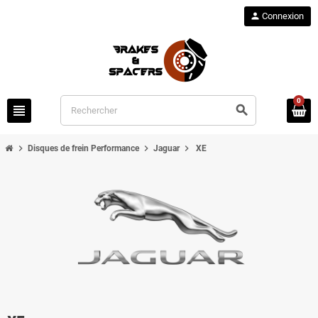
person
Connexion
0
view_headline
search
chevron_right
chevron_right
chevron_right
Disques de frein Performance
Jaguar
XE