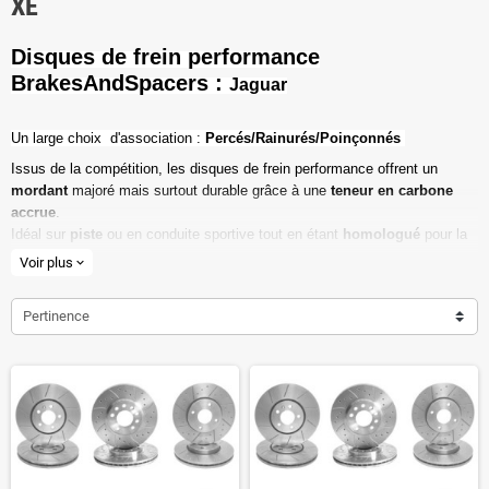
XE
Disques de frein performance
BrakesAndSpacers :
Jaguar
Un l
arge choix d'association :
Percés/Rainurés/Poinçonnés
Issus de la compétition, les disques de frein performance offrent un
mordant
majoré mais surtout durable grâce à une
teneur en carbone
accrue
.
Idéal sur
piste
ou en conduite sportive tout en étant
homologué
pour la
route ouverte.
Voir plus
expand_more
Haute teneur en carbone
Pertinence
Vendu par paire
Valeur de friction maximale
Dimensions d'origine respectées
Installation en lieu et place.
Poids réduit de 20% en moyenne