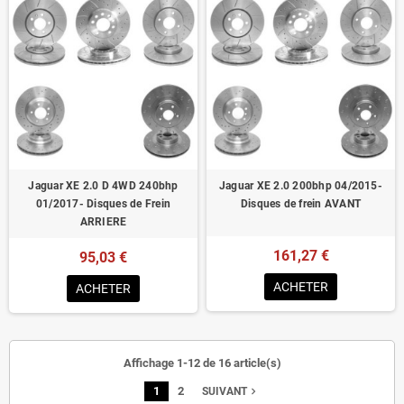
Jaguar XE 2.0 D 4WD 240bhp
Jaguar XE 2.0 200bhp 04/2015-
01/2017- Disques de Frein
Disques de frein AVANT
ARRIERE
161,27 €
95,03 €
ACHETER
ACHETER
Affichage 1-12 de 16 article(s)
1
2
navigate_next
SUIVANT