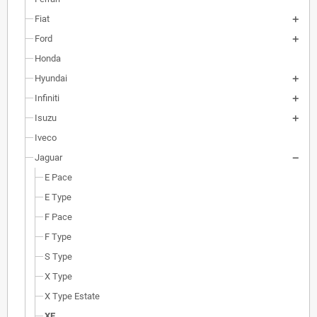
Fiat
Ford
Honda
Hyundai
Infiniti
Isuzu
Iveco
Jaguar
E Pace
E Type
F Pace
F Type
S Type
X Type
X Type Estate
XE