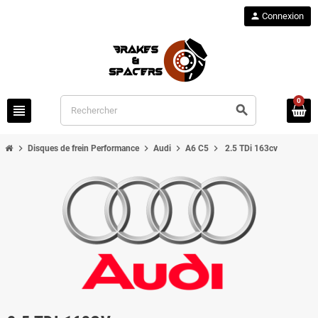
person
Connexion
0
view_headline
search
chevron_right
chevron_right
chevron_right
chevron_right
Disques de frein Performance
Audi
A6 C5
2.5 TDi 163cv