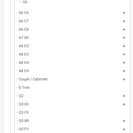
S6
A6 C6
A6 C7
A6 C8
A7 4G
A8 D2
A8 D3
A8 D4
A8 D5
Coupé / Cabriolet
E-Tron
Q2
Q3 8U
Q3 F3
Q5 8R
Q5 FY