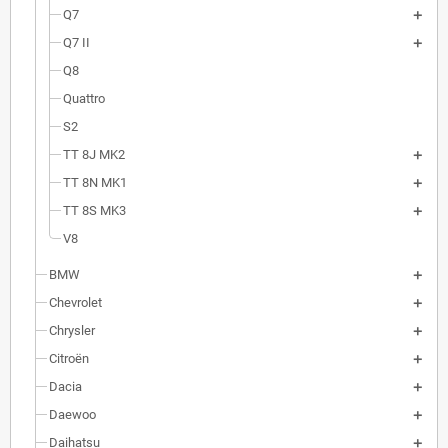
Q7
Q7 II
Q8
Quattro
S2
TT 8J MK2
TT 8N MK1
TT 8S MK3
V8
BMW
Chevrolet
Chrysler
Citroën
Dacia
Daewoo
Daihatsu