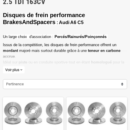
2.5 TDI 163CV
Disques de frein performance
BrakesAndSpacers
: Audi A6 C5
Un l
arge choix d'association :
Percés/Rainurés/Poinçonnés
Issus de la compétition, les disques de frein performance offrent un
mordant
majoré mais surtout durable grâce à une
teneur en carbone
accrue
.
Idéal sur
piste
ou en conduite sportive tout en étant
homologué
pour la
route ouverte.
Voir plus
expand_more
Haute teneur en carbone
Pertinence
Vendu par paire
Valeur de friction maximale
Dimensions d'origine respectées
Installation en lieu et place.
Poids réduit de 20% en moyenne