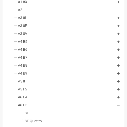
A1 8X
A2
A3 8L
A3 8P
A3 8V
A4 B5
A4 B6
A4 B7
A4 B8
A4 B9
A5 8T
A5 F5
A6 C4
A6 C5
1.8T
1.8T Quattro