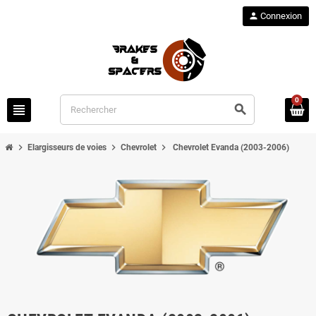
person
Connexion
0
view_headline
search
chevron_right
chevron_right
chevron_right
Elargisseurs de voies
Chevrolet
Chevrolet Evanda (2003-2006)