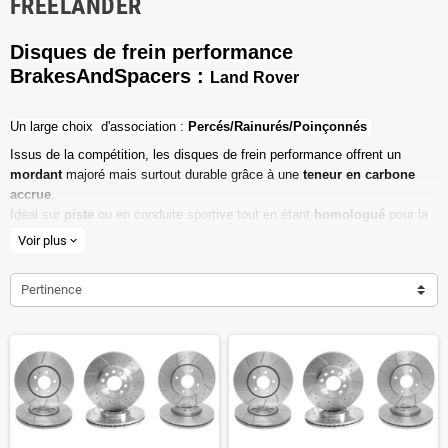
FREELANDER
Disques de frein performance
BrakesAndSpacers :
Land Rover
Un l
arge choix d'association :
Percés/Rainurés/Poinçonnés
Issus de la compétition, les disques de frein performance offrent un
mordant
majoré mais surtout durable grâce à une
teneur en carbone
accrue
.
Idéal sur
piste
ou en conduite sportive tout en étant
homologué
pour la
route ouverte.
Voir plus
expand_more
Haute teneur en carbone
Pertinence
Vendu par paire
Valeur de friction maximale
Dimensions d'origine respectées
Installation en lieu et place.
Poids réduit de 20% en moyenne