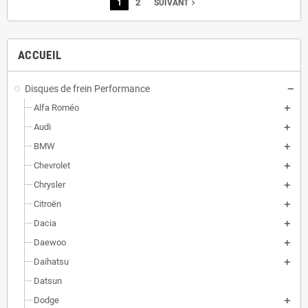
1
2
navigate_next
SUIVANT
ACCUEIL
Disques de frein Performance
Alfa Roméo
Audi
BMW
Chevrolet
Chrysler
Citroën
Dacia
Daewoo
Daihatsu
Datsun
Dodge