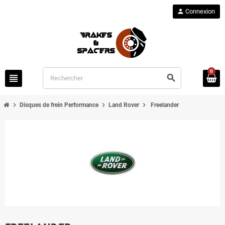
person
Connexion
0
view_headline
search
chevron_right
chevron_right
chevron_right
Disques de frein Performance
Land Rover
Freelander