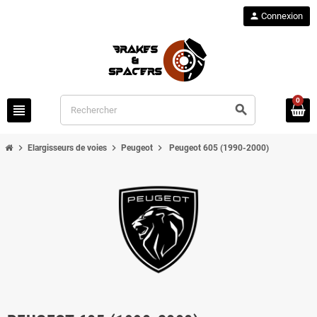
person
Connexion
0
view_headline
search
chevron_right
chevron_right
chevron_right
Elargisseurs de voies
Peugeot
Peugeot 605 (1990-2000)