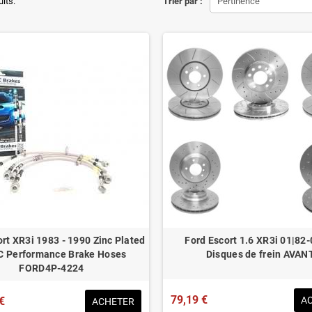
ons d'origine respectées
uits.
Trier par :
Pertinence
tion en lieu et place.
éduit de 20% en moyenne
ué pour le contrôle technique
rt XR3i 1983 - 1990 Zinc Plated
Ford Escort 1.6 XR3i 01|82
 Performance Brake Hoses
Disques de frein AVAN
FORD4P-4224
79,19 €
A
€
ACHETER