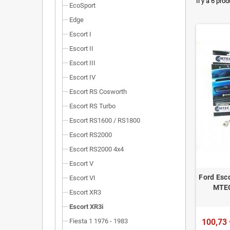
Dimensi
Il y a 6 prod
EcoSport
Installa
Edge
Escort I
Poids r
Escort II
Homolog
Escort III
Escort IV
Escort RS Cosworth
Escort RS Turbo
Escort RS1600 / RS1800
Escort RS2000
Escort RS2000 4x4
Escort V
Ford Esco
Escort VI
MTEC
Escort XR3
Escort XR3i
Fiesta 1 1976 - 1983
100,73 