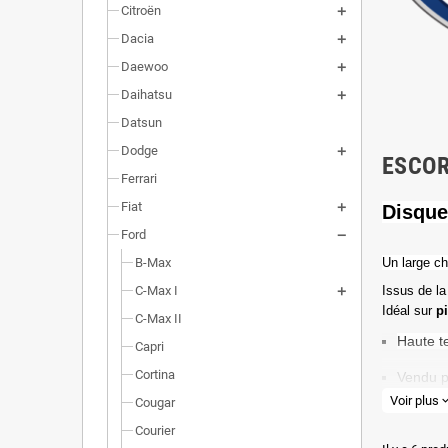
Citroën
Dacia
Daewoo
Daihatsu
Datsun
Dodge
ESCOR
Ferrari
Fiat
Disque
Ford
B-Max
Un l
arge ch
C-Max I
Issus de la
Idéal sur
p
C-Max II
Haute t
Capri
Cortina
Vendu p
Voir plus
expand_
Cougar
Valeur 
Courier