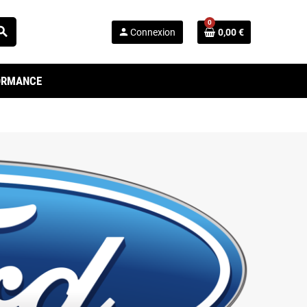
0
arch
person
Connexion
0,00 €
FORMANCE