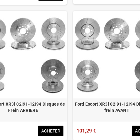
ort XR3i 02|91-12|94 Disques de
Ford Escort XR3i 02|91-12|94 D
Frein ARRIERE
frein AVANT
101,29 €
ACHETER
A