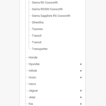
Sierra RS Cosworth
Sierra RS500 Cosworth
Sierra Sapphire RS Cosworth
StreetKa
Tourneo
Transit
Transit
Transporter
Honda
Hyundai
Infiniti
Isuzu
Iveco
Jaguar
Jeep
Kia