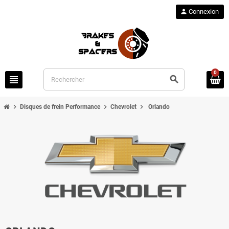
person
Connexion
0
view_headline
search
chevron_right
chevron_right
chevron_right
Disques de frein Performance
Chevrolet
Orlando