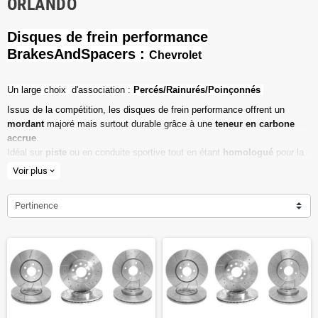
ORLANDO
Disques de frein performance
BrakesAndSpacers :
Chevrolet
Un l
arge choix d'association :
Percés/Rainurés/Poinçonnés
Issus de la compétition, les disques de frein performance offrent un
mordant
majoré mais surtout durable grâce à une
teneur en carbone
accrue
.
Idéal sur
piste
ou en conduite sportive tout en étant
homologué
pour la
route ouverte.
Voir plus
expand_more
Haute teneur en carbone
Pertinence
Vendu par paire
Valeur de friction maximale
Dimensions d'origine respectées
Installation en lieu et place.
Poids réduit de 20% en moyenne