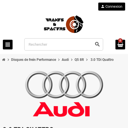
person
Connexion
0
view_headline
search
chevron_right
chevron_right
chevron_right
chevron_right
Disques de frein Performance
Audi
Q5 8R
3.0 TDi Quattro