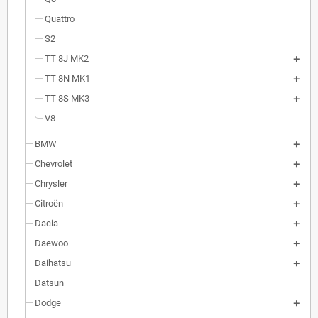
Quattro
S2
TT 8J MK2
TT 8N MK1
TT 8S MK3
V8
BMW
Chevrolet
Chrysler
Citroën
Dacia
Daewoo
Daihatsu
Datsun
Dodge