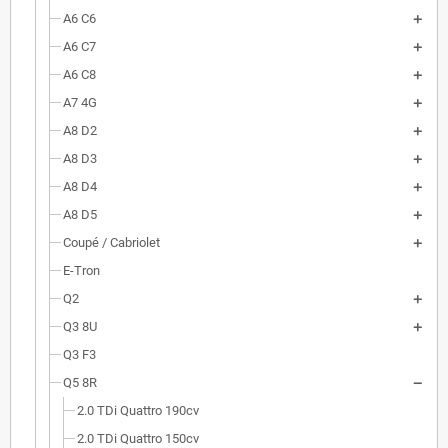
A6 C6
A6 C7
A6 C8
A7 4G
A8 D2
A8 D3
A8 D4
A8 D5
Coupé / Cabriolet
E-Tron
Q2
Q3 8U
Q3 F3
Q5 8R
2.0 TDi Quattro 190cv
2.0 TDi Quattro 150cv