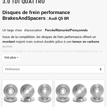
3.0 TDI QUATTRO
Disques de frein performance
BrakesAndSpacers
: Audi Q5 8R
Un l
arge choix d'association :
Percés/Rainurés/Poinçonnés
Issus de la compétition, les disques de frein performance offrent un
mordant
majoré mais surtout durable grâce à une
teneur en carbone
accrue
.
Idéal sur
piste
ou en conduite sportive tout en étant
homologué
pour la
route ouverte.
Voir plus
expand_more
Haute teneur en carbone
Pertinence
Vendu par paire
Valeur de friction maximale
Dimensions d'origine respectées
Installation en lieu et place.
Poids réduit de 20% en moyenne