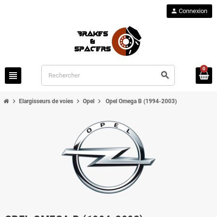
person
Connexion
0
view_headline
search
chevron_right
chevron_right
chevron_right
Elargisseurs de voies
Opel
Opel Omega B (1994-2003)