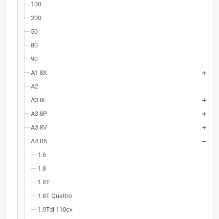
100
200
50
80
90
A1 8X
A2
A3 8L
A3 8P
A3 8V
A4 B5
1.6
1.8
1.8T
1.8T Quattro
1.9Tdi 110cv