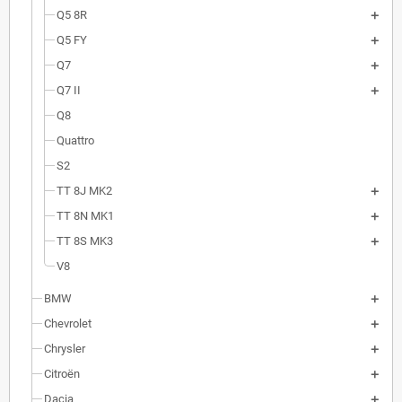
Q5 8R
Q5 FY
Q7
Q7 II
Q8
Quattro
S2
TT 8J MK2
TT 8N MK1
TT 8S MK3
V8
BMW
Chevrolet
Chrysler
Citroën
Dacia