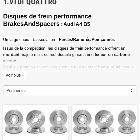
1.9TDI QUATTRO
Disques de frein performance
BrakesAndSpacers
: Audi A4 B5
Un l
arge choix d'association :
Percés/Rainurés/Poinçonnés
Issus de la compétition, les disques de frein performance offrent un
mordant
majoré mais surtout durable grâce à une
teneur en carbone
accrue
.
Idéal sur
piste
ou en conduite sportive tout en étant
homologué
pour la
route ouverte.
Voir plus
expand_more
Haute teneur en carbone
Pertinence
Vendu par paire
Valeur de friction maximale
Dimensions d'origine respectées
Installation en lieu et place.
Poids réduit de 20% en moyenne