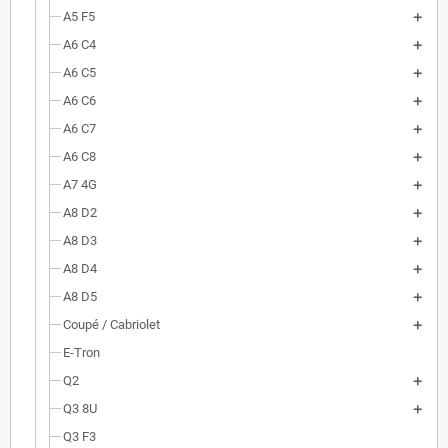
A5 F5
A6 C4
A6 C5
A6 C6
A6 C7
A6 C8
A7 4G
A8 D2
A8 D3
A8 D4
A8 D5
Coupé / Cabriolet
E-Tron
Q2
Q3 8U
Q3 F3