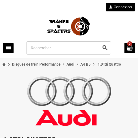
person
Connexion
0
view_headline
search
chevron_right
chevron_right
chevron_right
chevron_right
Disques de frein Performance
Audi
A4 B5
1.9Tdi Quattro