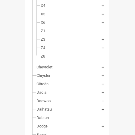
X4
X5
X6
Z1
Z3
Z4
Z8
Chevrolet
Chrysler
Citroën
Dacia
Daewoo
Daihatsu
Datsun
Dodge
Ferrari