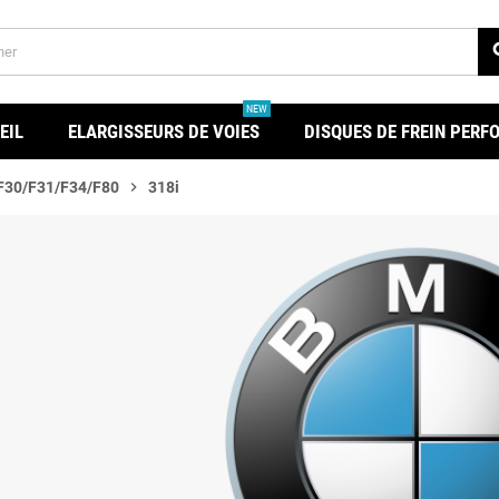
se
NEW
EIL
ELARGISSEURS DE VOIES
DISQUES DE FREIN PER
 F30/F31/F34/F80
chevron_right
318i