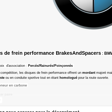
s de frein performance BrakesAndSpacers
: BMW
oix d'association :
Percés/Rainurés/Poinçonnés
 compétition, les disques de frein performance offrent un
mordant
majoré mai
iste
ou en conduite sportive tout en étant
homologué
pour la route ouverte.
eneur en carbone
ar paire
more
de friction maximale