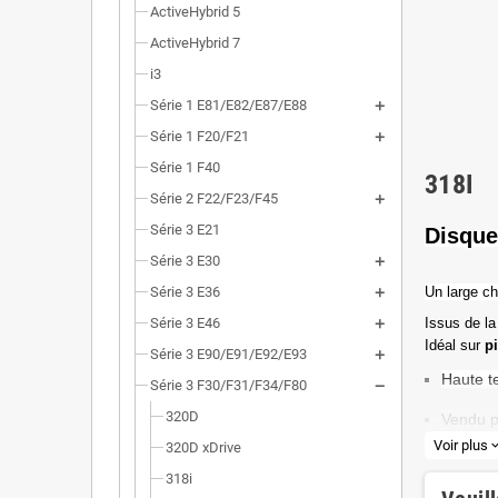
ActiveHybrid 5
ActiveHybrid 7
i3
Série 1 E81/E82/E87/E88
Série 1 F20/F21
Série 1 F40
318I
Série 2 F22/F23/F45
Série 3 E21
Disque
Série 3 E30
Série 3 E36
Un l
arge ch
Série 3 E46
Issus de la
Idéal sur
p
Série 3 E90/E91/E92/E93
Haute t
Série 3 F30/F31/F34/F80
320D
Vendu p
Voir plus
expand_
320D xDrive
Valeur 
318i