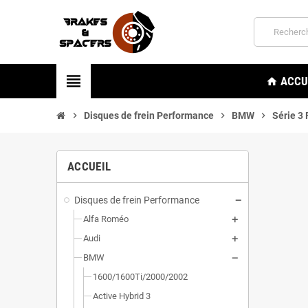
view_headline
ACCU
home
chevron_right
Disques de frein Performance
chevron_right
BMW
chevron_right
Série 3
ACCUEIL
Disques de frein Performance
Alfa Roméo
Audi
BMW
1600/1600Ti/2000/2002
Active Hybrid 3