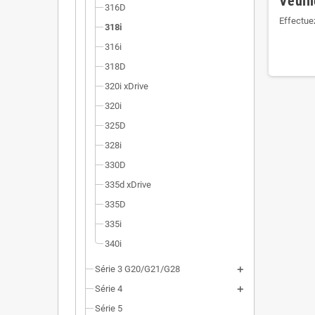
Veuil
Dimensi
316D
Effectue
Installa
318i
316i
Poids r
318D
Homolog
320i xDrive
320i
325D
328i
330D
335d xDrive
335D
335i
340i
Série 3 G20/G21/G28
Série 4
Série 5