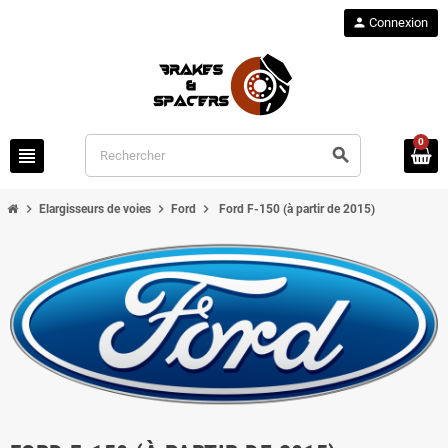
person
Connexion
0
view_headline
search
chevron_right
chevron_right
chevron_right
Elargisseurs de voies
Ford
Ford F-150 (à partir de 2015)