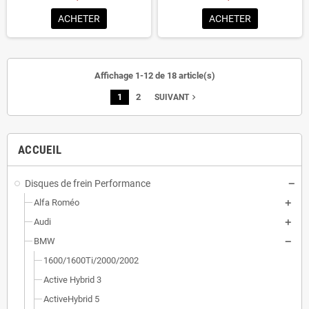
ACHETER
ACHETER
Affichage 1-12 de 18 article(s)
1
2
navigate_next
SUIVANT
ACCUEIL
Disques de frein Performance
Alfa Roméo
Audi
BMW
1600/1600Ti/2000/2002
Active Hybrid 3
ActiveHybrid 5