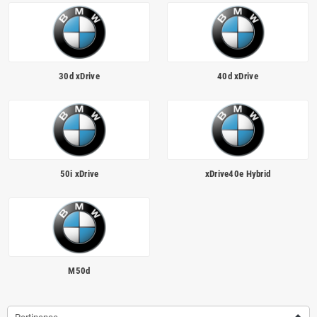
Homologué pour le contrôle technique
30d xDrive
40d xDrive
50i xDrive
xDrive40e Hybrid
M50d