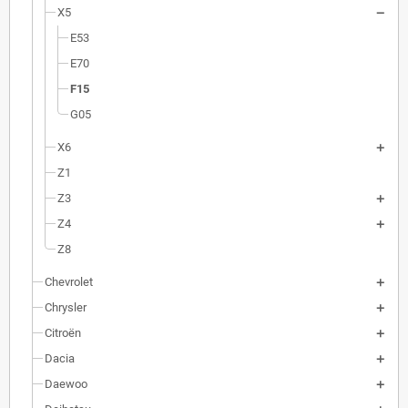
X5
E53
E70
F15
G05
X6
Z1
Z3
Z4
Z8
Chevrolet
Chrysler
Citroën
Dacia
Daewoo