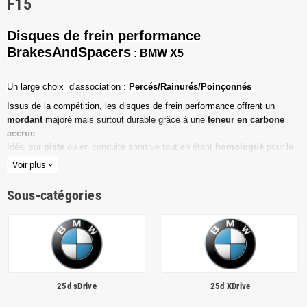
F15
Disques de frein performance
BrakesAndSpacers
: BMW X5
Un l
arge choix d'association :
Percés/Rainurés/Poinçonnés
Issus de la compétition, les disques de frein performance offrent un
mordant
majoré mais surtout durable grâce à une
teneur en carbone
accrue
.
Idéal sur
piste
ou en conduite sportive tout en étant
homologué
pour la
route ouverte.
Voir plus
expand_more
Haute teneur en carbone
Sous-catégories
Vendu par paire
Valeur de friction maximale
Dimensions d'origine respectées
Installation en lieu et place.
25d sDrive
25d XDrive
Poids réduit de 20% en moyenne