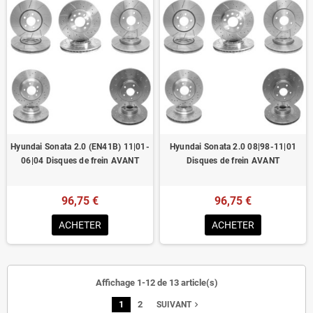
Hyundai Sonata 2.0 (EN41B) 11|01-
Hyundai Sonata 2.0 08|98-11|01
06|04 Disques de frein AVANT
Disques de frein AVANT
96,75 €
96,75 €
ACHETER
ACHETER
Affichage 1-12 de 13 article(s)
1
2
navigate_next
SUIVANT