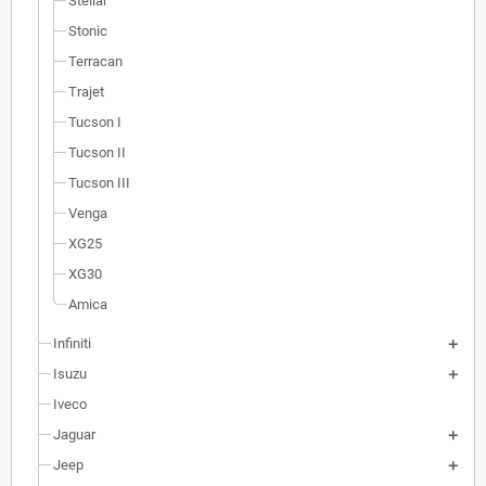
Stellar
Stonic
Terracan
Trajet
Tucson I
Tucson II
Tucson III
Venga
XG25
XG30
Amica
Infiniti
Isuzu
Iveco
Jaguar
Jeep