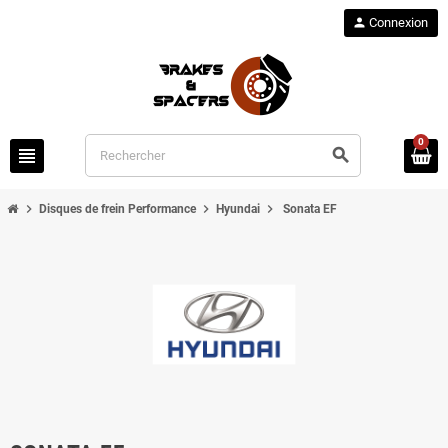
person
Connexion
0
view_headline
search
chevron_right
chevron_right
chevron_right
Disques de frein Performance
Hyundai
Sonata EF