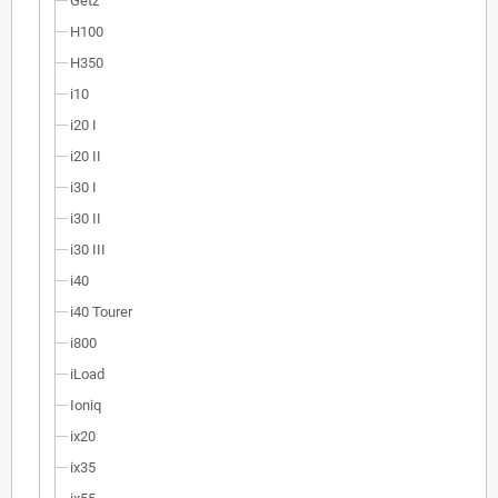
Getz
H100
H350
i10
i20 I
i20 II
i30 I
i30 II
i30 III
i40
i40 Tourer
i800
iLoad
Ioniq
ix20
ix35