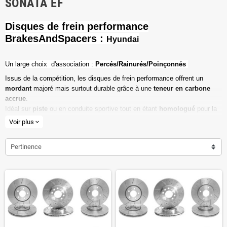
SONATA EF
Disques de frein performance
BrakesAndSpacers :
Hyundai
Un l
arge choix d'association :
Percés/Rainurés/Poinçonnés
Issus de la compétition, les disques de frein performance offrent un
mordant
majoré mais surtout durable grâce à une
teneur en carbone
accrue
.
Idéal sur
piste
ou en conduite sportive tout en étant
homologué
pour la
route ouverte.
Voir plus
expand_more
Haute teneur en carbone
Pertinence
Vendu par paire
Valeur de friction maximale
Dimensions d'origine respectées
Installation en lieu et place.
Poids réduit de 20% en moyenne