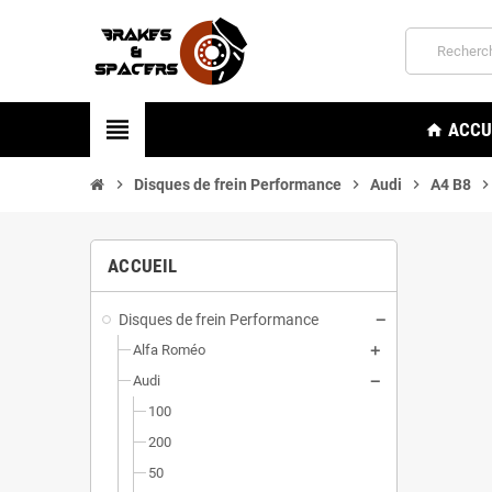
view_headline
ACCU
home
chevron_right
Disques de frein Performance
chevron_right
Audi
chevron_right
A4 B8
chevron_rig
ACCUEIL
Disques de frein Performance
Alfa Roméo
Audi
100
200
50