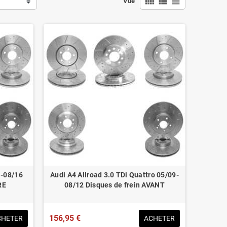
view_comfy
view_list
view_headline
Vue
1-08/16
Audi A4 Allroad 3.0 TDi Quattro 05/09-
RE
08/12 Disques de frein AVANT
156,95 €
CHETER
ACHETER