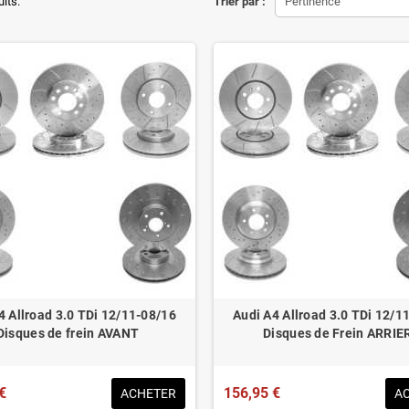
ons d'origine respectées
uits.
Trier par :
Pertinence
tion en lieu et place.
éduit de 20% en moyenne
ué pour le contrôle technique
4 Allroad 3.0 TDi 12/11-08/16
Audi A4 Allroad 3.0 TDi 12/1
Disques de frein AVANT
Disques de Frein ARRIE
€
156,95 €
ACHETER
A