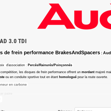
AD 3.0 TDI
s de frein performance BrakesAndSpacers
: Aud
oix d'association :
Percés/Rainurés/Poinçonnés
 compétition, les disques de frein performance offrent un
mordant
majoré mai
iste
ou en conduite sportive tout en étant
homologué
pour la route ouverte.
eneur en carbone
ar paire
more
de friction maximale