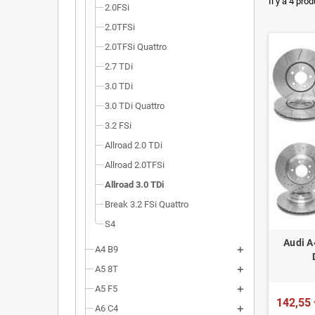
Dimensi
Il y a 4 prod
2.0FSi
Installa
2.0TFSi
2.0TFSi Quattro
Poids r
2.7 TDi
Homolog
3.0 TDi
3.0 TDi Quattro
3.2 FSi
Allroad 2.0 TDi
Allroad 2.0TFSi
Allroad 3.0 TDi
Break 3.2 FSi Quattro
S4
Audi A
A4 B9
A5 8T
A5 F5
142,55 
A6 C4