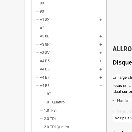
80
90
A1 8X
A2
A3 8L
A3 8P
ALLRO
A3 8V
A4 B5
Disque
A4 B6
A4 B7
Un l
arge ch
A4 B8
Issus de la
Idéal sur
p
1.8T
Haute t
1.8T Quattro
1.8TFSi
Vendu p
Voir plus
expand_
2.0 TDi
Valeur 
2.0 TDi Quattro