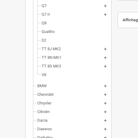
Q7
Q7 II
Affichage
Q8
Quattro
S2
TT 8J MK2
TT 8N MK1
TT 8S MK3
V8
BMW
Chevrolet
Chrysler
Citroën
Dacia
Daewoo
Daihatsu