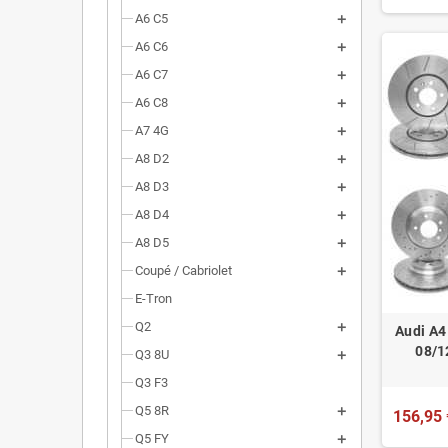
A6 C5
A6 C6
A6 C7
A6 C8
A7 4G
A8 D2
A8 D3
A8 D4
A8 D5
Coupé / Cabriolet
E-Tron
Q2
Audi A4
08/1
Q3 8U
Q3 F3
Q5 8R
156,95 
Q5 FY