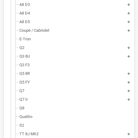
A8 D3
A8 D4
A8 D5
Coupé / Cabriolet
E-Tron
Q2
Q3 8U
Q3 F3
Q5 8R
Q5 FY
Q7
Q7 II
Q8
Quattro
S2
TT 8J MK2