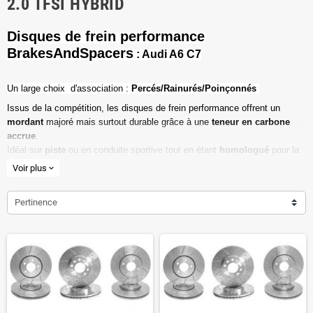
2.0 TFSI HYBRID
Disques de frein performance
BrakesAndSpacers
: Audi A6 C7
Un l
arge choix d'association :
Percés/Rainurés/Poinçonnés
Issus de la compétition, les disques de frein performance offrent un
mordant
majoré mais surtout durable grâce à une
teneur en carbone
accrue
.
Idéal sur
piste
ou en conduite sportive tout en étant
homologué
pour la
route ouverte.
Voir plus
expand_more
Haute teneur en carbone
Pertinence
Vendu par paire
Valeur de friction maximale
Dimensions d'origine respectées
Installation en lieu et place.
Poids réduit de 20% en moyenne