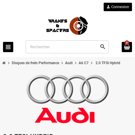
person
Connexion
0
view_headline
search
chevron_right
chevron_right
chevron_right
chevron_right
Disques de frein Performance
Audi
A6 C7
2.0 TFSi Hybrid