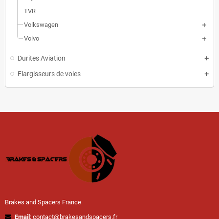
TVR
Volkswagen
Volvo
Durites Aviation
Elargisseurs de voies
Brakes and Spacers France
Email
: contact@brakesandspacers.fr