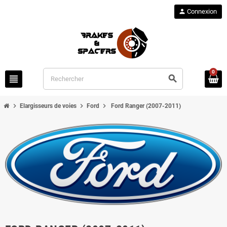
person
Connexion
0
view_headline
search
chevron_right
chevron_right
chevron_right
Elargisseurs de voies
Ford
Ford Ranger (2007-2011)