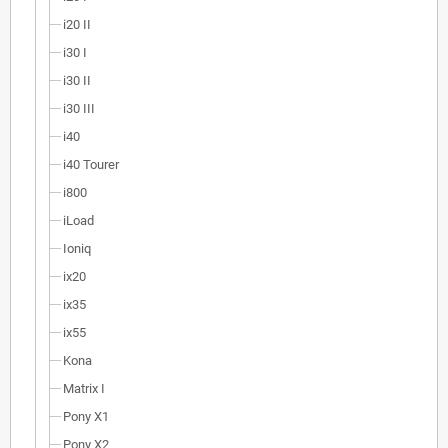
i20 II
i30 I
i30 II
i30 III
i40
i40 Tourer
i800
iLoad
Ioniq
ix20
ix35
ix55
Kona
Matrix I
Pony X1
Pony X2