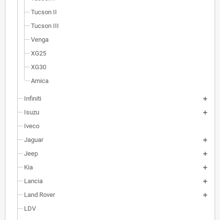
Tucson II
Tucson III
Venga
XG25
XG30
Amica
Infiniti
Isuzu
Iveco
Jaguar
Jeep
Kia
Lancia
Land Rover
LDV