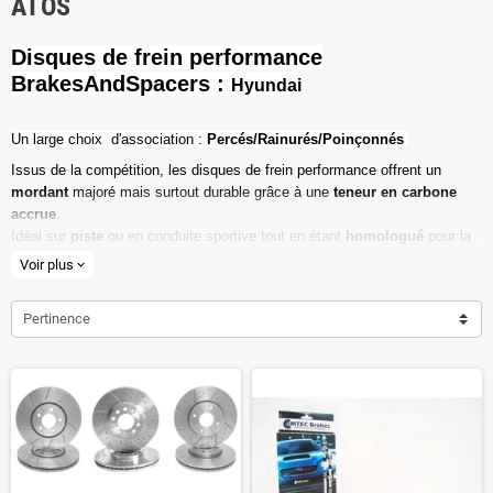
ATOS
Disques de frein performance
BrakesAndSpacers :
Hyundai
Un l
arge choix d'association :
Percés/Rainurés/Poinçonnés
Issus de la compétition, les disques de frein performance offrent un
mordant
majoré mais surtout durable grâce à une
teneur en carbone
accrue
.
Idéal sur
piste
ou en conduite sportive tout en étant
homologué
pour la
route ouverte.
Voir plus
expand_more
Haute teneur en carbone
Pertinence
Vendu par paire
Valeur de friction maximale
Dimensions d'origine respectées
Installation en lieu et place.
Poids réduit de 20% en moyenne