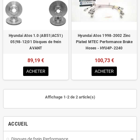
Homologué pour le contrôle technique
Hyundai Atos 1.0 (AB51|AC51)
Hyundai Atos 1998-2002 Zinc
05|98-12|01 Disques de frein
Plated MTEC Performance Brake
AVANT
Hoses - HYU4P-2240
89,19 €
100,73 €
ACHETER
ACHETER
Affichage 1-2 de 2 article(s)
ACCUEIL
Disques de frein Performance