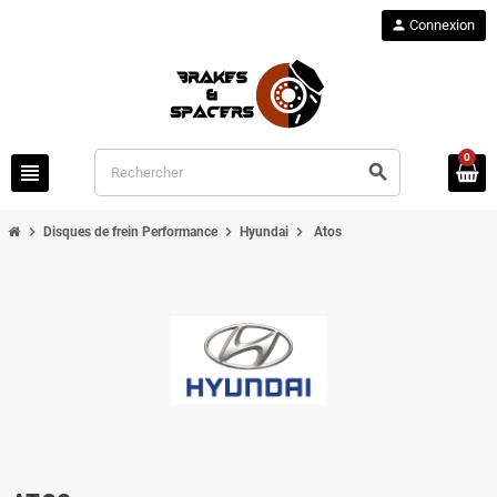
person
Connexion
0
view_headline
search
chevron_right
chevron_right
chevron_right
Disques de frein Performance
Hyundai
Atos