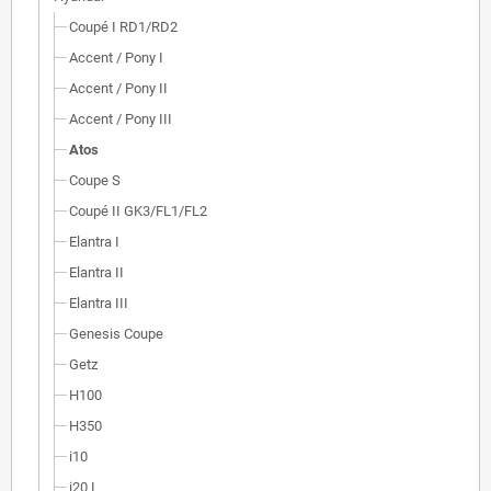
Coupé I RD1/RD2
Accent / Pony I
Accent / Pony II
Accent / Pony III
Atos
Coupe S
Coupé II GK3/FL1/FL2
Elantra I
Elantra II
Elantra III
Genesis Coupe
Getz
H100
H350
i10
i20 I