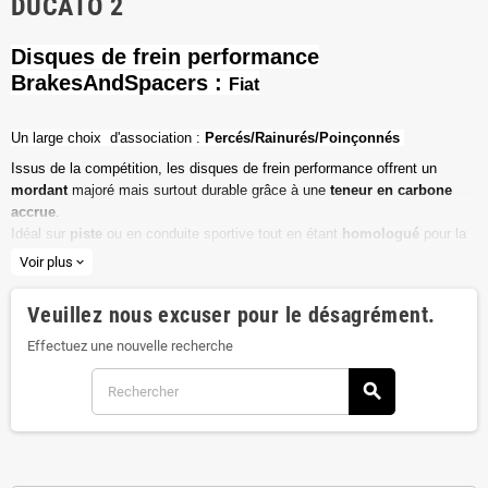
DUCATO 2
Disques de frein performance
BrakesAndSpacers :
Fiat
Un l
arge choix d'association :
Percés/Rainurés/Poinçonnés
Issus de la compétition, les disques de frein performance offrent un
mordant
majoré mais surtout durable grâce à une
teneur en carbone
accrue
.
Idéal sur
piste
ou en conduite sportive tout en étant
homologué
pour la
route ouverte.
Voir plus
expand_more
Haute teneur en carbone
Veuillez nous excuser pour le désagrément.
Vendu par paire
Effectuez une nouvelle recherche
Valeur de friction maximale
search
Dimensions d'origine respectées
Installation en lieu et place.
Poids réduit de 20% en moyenne