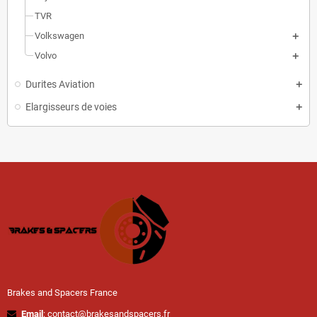
TVR
Volkswagen
Volvo
Durites Aviation
Elargisseurs de voies
Brakes and Spacers France
Email
: contact@brakesandspacers.fr