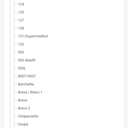
124
125
127
128
131/Supermirafiori
132
500
500 Abarth
500L
850T/900T
Barchetta
Brava / Bravo 1
Bravo
Bravo 2
Cinquecento
Coupe