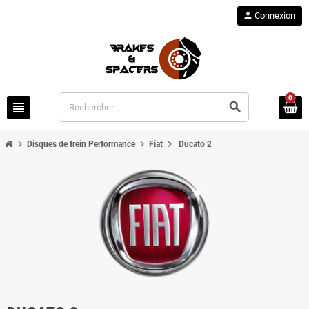
person
Connexion
0
view_headline
search
chevron_right
chevron_right
chevron_right
Disques de frein Performance
Fiat
Ducato 2