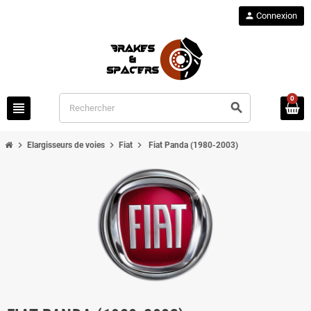
person
Connexion
0
view_headline
search
chevron_right
chevron_right
chevron_right
Elargisseurs de voies
Fiat
Fiat Panda (1980-2003)