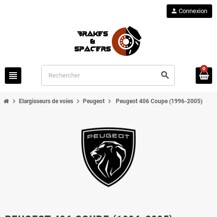
person
Connexion
0
view_headline
search
chevron_right
chevron_right
chevron_right
Elargisseurs de voies
Peugeot
Peugeot 406 Coupe (1996-2005)