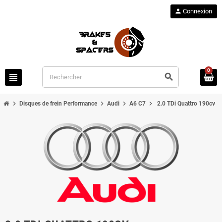
person
Connexion
0
view_headline
search
chevron_right
chevron_right
chevron_right
chevron_right
Disques de frein Performance
Audi
A6 C7
2.0 TDi Quattro 190cv