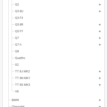
Q2
Q3 8U
Q3 F3
Q5 8R
Q5 FY
Q7
Q7 II
Q8
Quattro
S2
TT 8J MK2
TT 8N MK1
TT 8S MK3
V8
BMW
Chevrolet