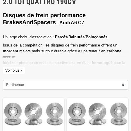
2.0 TDI QUATTRO 190CV
Disques de frein performance
BrakesAndSpacers
: Audi A6 C7
Un l
arge choix d'association :
Percés/Rainurés/Poinçonnés
Issus de la compétition, les disques de frein performance offrent un
mordant
majoré mais surtout durable grâce à une
teneur en carbone
accrue
.
Idéal sur
piste
ou en conduite sportive tout en étant
homologué
pour la
route ouverte.
Voir plus
expand_more
Haute teneur en carbone
Pertinence
Vendu par paire
Valeur de friction maximale
Dimensions d'origine respectées
Installation en lieu et place.
Poids réduit de 20% en moyenne