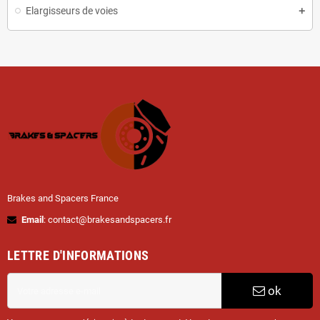
Elargisseurs de voies
Brakes and Spacers France
Email
: contact@brakesandspacers.fr
LETTRE D'INFORMATIONS
ok