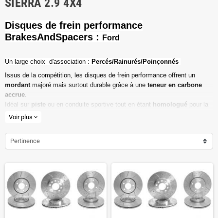
SIERRA 2.9 4X4
Disques de frein performance
BrakesAndSpacers :
Ford
Un l
arge choix d'association :
Percés/Rainurés/Poinçonnés
Issus de la compétition, les disques de frein performance offrent un
mordant
majoré mais surtout durable grâce à une
teneur en carbone
accrue
.
Idéal sur
piste
ou en conduite sportive tout en étant
homologué
pour la
route ouverte.
Voir plus
expand_more
Haute teneur en carbone
Pertinence
Vendu par paire
Valeur de friction maximale
Dimensions d'origine respectées
Installation en lieu et place.
Poids réduit de 20% en moyenne