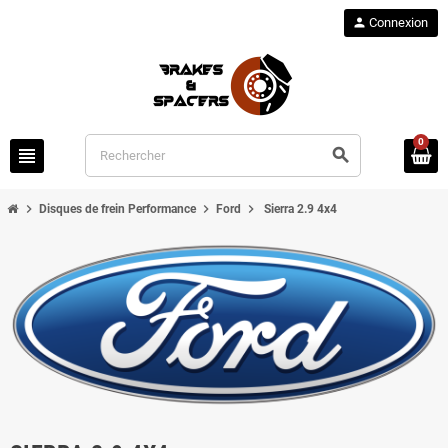
person
Connexion
0
view_headline
search
chevron_right
chevron_right
chevron_right
Disques de frein Performance
Ford
Sierra 2.9 4x4