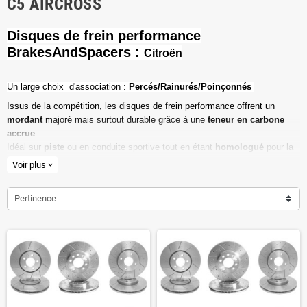
C5 AIRCROSS
Disques de frein performance
BrakesAndSpacers :
Citroën
Un l
arge choix d'association :
Percés/Rainurés/Poinçonnés
Issus de la compétition, les disques de frein performance offrent un
mordant
majoré mais surtout durable grâce à une
teneur en carbone
accrue
.
Idéal sur
piste
ou en conduite sportive tout en étant
homologué
pour la
route ouverte.
Voir plus
expand_more
Haute teneur en carbone
Pertinence
Vendu par paire
Valeur de friction maximale
Dimensions d'origine respectées
Installation en lieu et place.
Poids réduit de 20% en moyenne