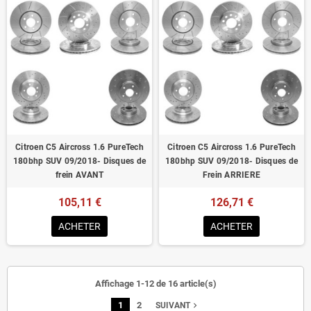
Citroen C5 Aircross 1.6 PureTech
Citroen C5 Aircross 1.6 PureTech
180bhp SUV 09/2018- Disques de
180bhp SUV 09/2018- Disques de
frein AVANT
Frein ARRIERE
105,11 €
126,71 €
ACHETER
ACHETER
Affichage 1-12 de 16 article(s)
1
2
navigate_next
SUIVANT