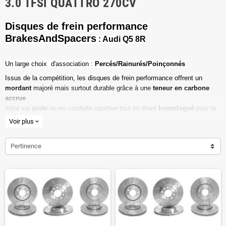
3.0 TFSI QUATTRO 270CV
Disques de frein performance
BrakesAndSpacers
: Audi Q5 8R
Un l
arge choix d'association :
Percés/Rainurés/Poinçonnés
Issus de la compétition, les disques de frein performance offrent un
mordant
majoré mais surtout durable grâce à une
teneur en carbone
accrue
.
Idéal sur
piste
ou en conduite sportive tout en étant
homologué
pour la
route ouverte.
Voir plus
expand_more
Haute teneur en carbone
Pertinence
Vendu par paire
Valeur de friction maximale
Dimensions d'origine respectées
Installation en lieu et place.
Poids réduit de 20% en moyenne