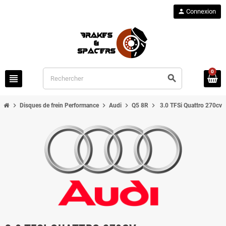
person
Connexion
0
view_headline
search
chevron_right
chevron_right
chevron_right
chevron_right
Disques de frein Performance
Audi
Q5 8R
3.0 TFSi Quattro 270cv