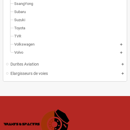
SsangYong
Subaru
Suzuki
Toyota
TVR
Volkswagen
Volvo
Durites Aviation
Elargisseurs de voies