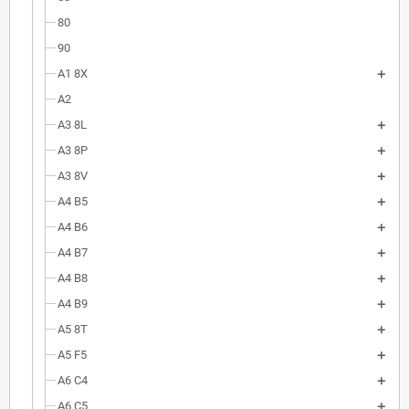
80
90
A1 8X
A2
A3 8L
A3 8P
A3 8V
A4 B5
A4 B6
A4 B7
A4 B8
A4 B9
A5 8T
A5 F5
A6 C4
A6 C5