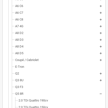
A6 C6
A6 C7
A6 C8
A7 4G
A8 D2
A8 D3
A8 D4
A8 D5
Coupé / Cabriolet
E-Tron
Q2
Q3 8U
Q3 F3
Q5 8R
2.0 TDi Quattro 190cv
2.0 TDi Quattro 150cv