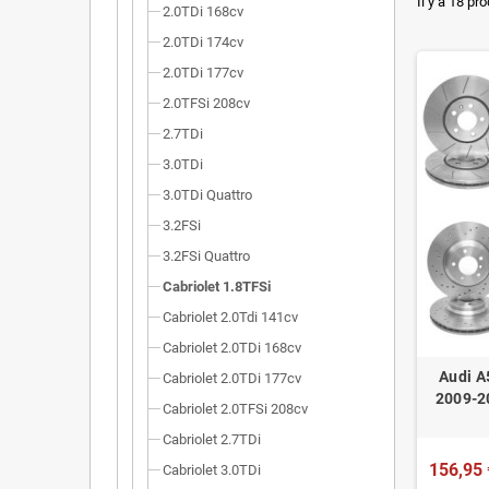
Dimensi
Il y a 18 pro
2.0TDi 168cv
Installa
2.0TDi 174cv
2.0TDi 177cv
Poids r
2.0TFSi 208cv
Homolog
2.7TDi
3.0TDi
3.0TDi Quattro
3.2FSi
3.2FSi Quattro
Cabriolet 1.8TFSi
Cabriolet 2.0Tdi 141cv
Cabriolet 2.0TDi 168cv
Audi A
Cabriolet 2.0TDi 177cv
2009-2
Cabriolet 2.0TFSi 208cv
Cabriolet 2.7TDi
156,95 
Cabriolet 3.0TDi