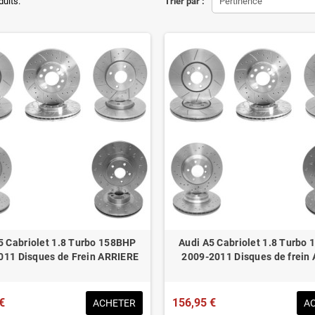
ons d'origine respectées
duits.
Trier par :
Pertinence
tion en lieu et place.
éduit de 20% en moyenne
ué pour le contrôle technique
5 Cabriolet 1.8 Turbo 158BHP
Audi A5 Cabriolet 1.8 Turbo
011 Disques de Frein ARRIERE
2009-2011 Disques de frein
€
156,95 €
ACHETER
A