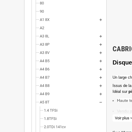
80
90
A1 8X
A2
A3 8L
A3 8P
CABRI
A3 8V
A4 B5
Disque
A4 B6
A4 B7
Un l
arge ch
A4 B8
Issus de la
Idéal sur
p
A4 B9
Haute t
A5 8T
1.4 TFSi
Vendu p
Voir plus
expand_
1.8TFSi
Valeur 
2.0TDi 141cv