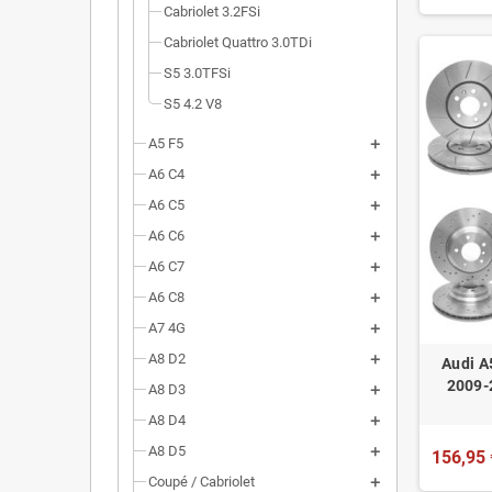
Cabriolet 3.2FSi
Cabriolet Quattro 3.0TDi
S5 3.0TFSi
S5 4.2 V8
A5 F5
A6 C4
A6 C5
A6 C6
A6 C7
A6 C8
A7 4G
A8 D2
Audi A
2009-
A8 D3
A8 D4
A8 D5
156,95 
Coupé / Cabriolet