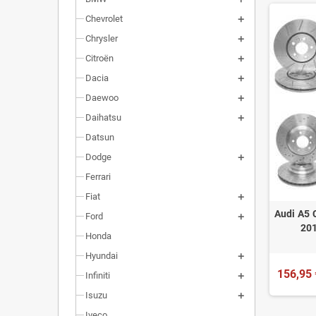
Chevrolet
Chrysler
Citroën
Dacia
Daewoo
Daihatsu
Datsun
Dodge
Ferrari
Fiat
Audi A5 
Ford
201
Honda
Hyundai
156,95 
Infiniti
Isuzu
Iveco