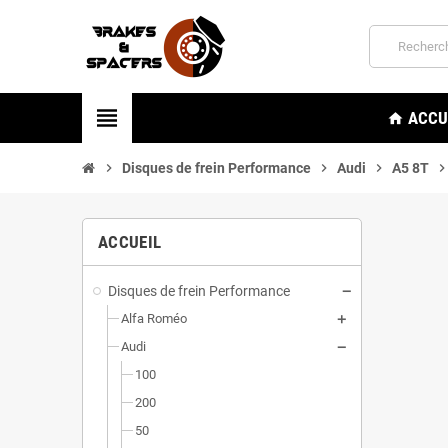
view_headline
ACCU
home
chevron_right
Disques de frein Performance
chevron_right
Audi
chevron_right
A5 8T
chevron_rig
ACCUEIL
Disques de frein Performance
Alfa Roméo
Audi
100
200
50