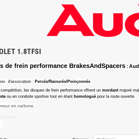
OLET 1.8TFSI
s de frein performance BrakesAndSpacers
: Aud
oix d'association :
Percés/Rainurés/Poinçonnés
 compétition, les disques de frein performance offrent un
mordant
majoré mai
iste
ou en conduite sportive tout en étant
homologué
pour la route ouverte.
eneur en carbone
ar paire
more
de friction maximale