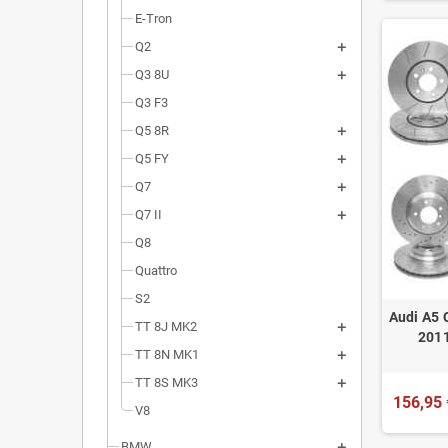
E-Tron
Q2
Q3 8U
Q3 F3
Q5 8R
Q5 FY
Q7
Q7 II
Q8
Quattro
S2
Audi A5 
TT 8J MK2
2011
TT 8N MK1
TT 8S MK3
156,95 
V8
BMW