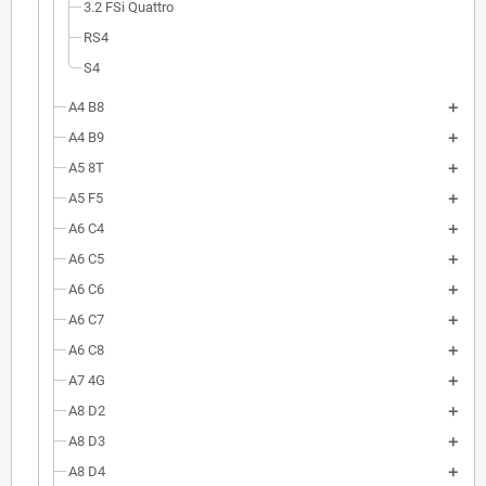
3.2 FSi Quattro
RS4
S4
A4 B8
A4 B9
A5 8T
A5 F5
A6 C4
A6 C5
A6 C6
A6 C7
A6 C8
A7 4G
A8 D2
A8 D3
A8 D4