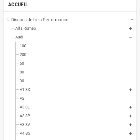
ACCUEIL
Disques de frein Performance
Alfa Roméo
Audi
100
200
50
80
90
A1 8X
A2
A3 8L
A3 8P
A3 8V
A4 B5