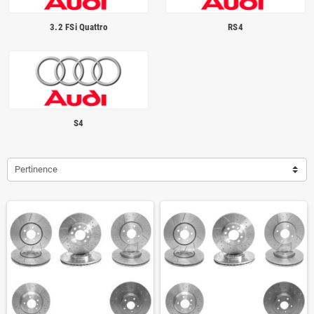
3.2 FSi Quattro
RS4
S4
Pertinence