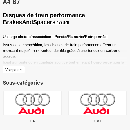
A4 B7
Disques de frein performance
BrakesAndSpacers
: Audi
Un l
arge choix d'association :
Percés/Rainurés/Poinçonnés
Issus de la compétition, les disques de frein performance offrent un
mordant
majoré mais surtout durable grâce à une
teneur en carbone
accrue
.
Idéal sur
piste
ou en conduite sportive tout en étant
homologué
pour la
route ouverte.
Voir plus
expand_more
Haute teneur en carbone
Sous-catégories
Vendu par paire
Valeur de friction maximale
Dimensions d'origine respectées
Installation en lieu et place.
1.6
1.8T
Poids réduit de 20% en moyenne