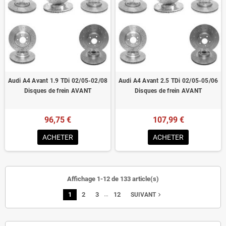
Audi A4 Avant 1.9 TDi 02/05-02/08
Audi A4 Avant 2.5 TDi 02/05-05/06
Disques de frein AVANT
Disques de frein AVANT
96,75 €
107,99 €
ACHETER
ACHETER
Affichage 1-12 de 133 article(s)
…
1
2
3
12
navigate_next
SUIVANT