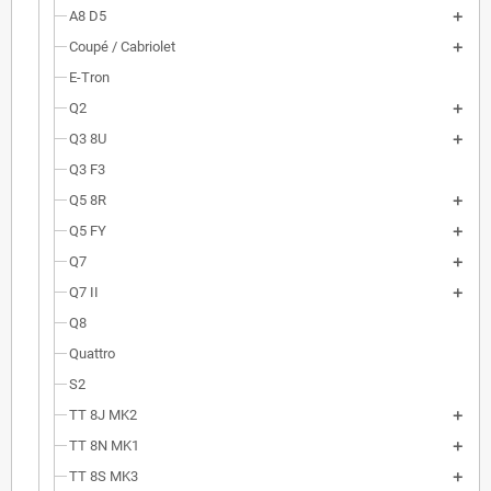
A8 D5
Coupé / Cabriolet
E-Tron
Q2
Q3 8U
Q3 F3
Q5 8R
Q5 FY
Q7
Q7 II
Q8
Quattro
S2
TT 8J MK2
TT 8N MK1
TT 8S MK3