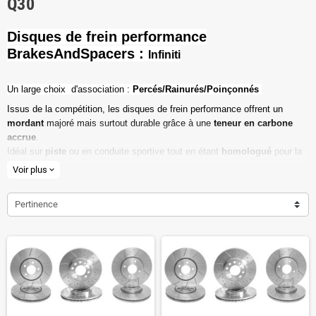
Q30
Disques de frein performance
BrakesAndSpacers :
Infiniti
Un l
arge choix d'association :
Percés/Rainurés/Poinçonnés
Issus de la compétition, les disques de frein performance offrent un
mordant
majoré mais surtout durable grâce à une
teneur en carbone
accrue
.
Idéal sur
piste
ou en conduite sportive tout en étant
homologué
pour la
route ouverte.
Voir plus
expand_more
Haute teneur en carbone
Pertinence
Vendu par paire
Valeur de friction maximale
Dimensions d'origine respectées
Installation en lieu et place.
Poids réduit de 20% en moyenne