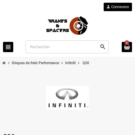
person
Connexion
0
view_headline
search
chevron_right
chevron_right
chevron_right
Disques de frein Performance
Infiniti
Q30