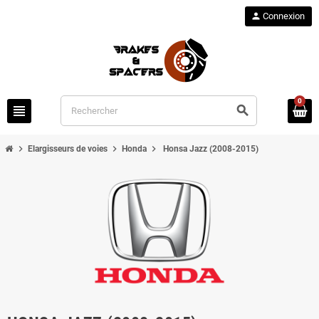
person
Connexion
0
view_headline
search
chevron_right
chevron_right
chevron_right
Elargisseurs de voies
Honda
Honsa Jazz (2008-2015)