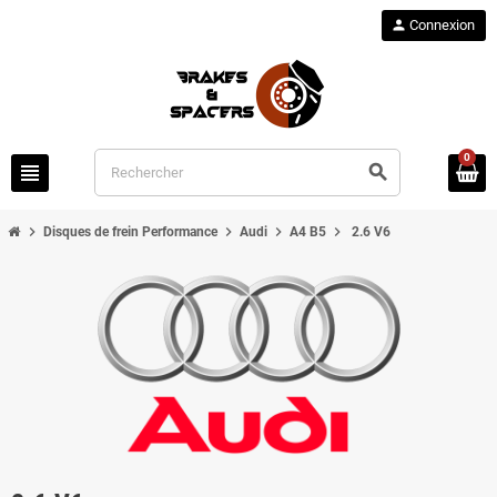
person
Connexion
0
view_headline
search
chevron_right
chevron_right
chevron_right
chevron_right
Disques de frein Performance
Audi
A4 B5
2.6 V6