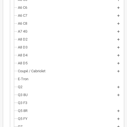
A6 C6
A6 C7
A6 C8
A7 4G
A8 D2
A8 D3
A8 D4
A8 D5
Coupé / Cabriolet
E-Tron
Q2
Q3 8U
Q3 F3
Q5 8R
Q5 FY
Q7