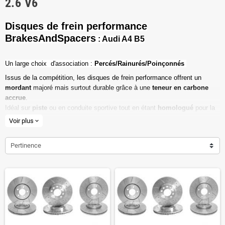
2.6 V6
Disques de frein performance
BrakesAndSpacers
: Audi A4 B5
Un l
arge choix d'association :
Percés/Rainurés/Poinçonnés
Issus de la compétition, les disques de frein performance offrent un
mordant
majoré mais surtout durable grâce à une
teneur en carbone
accrue
.
Idéal sur
piste
ou en conduite sportive tout en étant
homologué
pour la
route ouverte.
Voir plus
expand_more
Haute teneur en carbone
Pertinence
Vendu par paire
Valeur de friction maximale
Dimensions d'origine respectées
Installation en lieu et place.
Poids réduit de 20% en moyenne