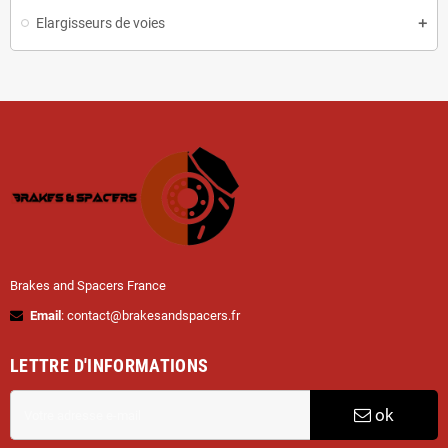
Elargisseurs de voies
Brakes and Spacers France
Email
: contact@brakesandspacers.fr
LETTRE D'INFORMATIONS
ok