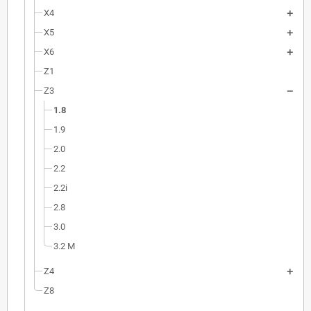
X4
X5
X6
Z1
Z3
1.8
1.9
2.0
2.2
2.2i
2.8
3.0
3.2 M
Z4
Z8