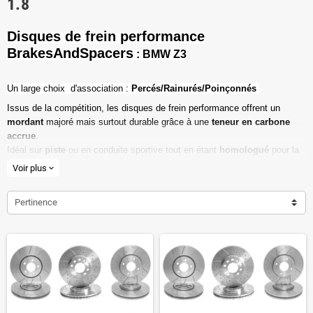
1.8
Disques de frein performance
BrakesAndSpacers
: BMW Z3
Un l
arge choix d'association :
Percés/Rainurés/Poinçonnés
Issus de la compétition, les disques de frein performance offrent un
mordant
majoré mais surtout durable grâce à une
teneur en carbone
accrue
.
Idéal sur
piste
ou en conduite sportive tout en étant
homologué
pour la
route ouverte.
Voir plus
expand_more
Haute teneur en carbone
Pertinence
Vendu par paire
Valeur de friction maximale
Dimensions d'origine respectées
Installation en lieu et place.
Poids réduit de 20% en moyenne