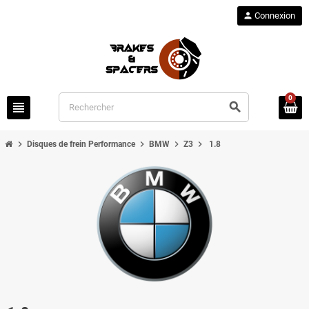
person
Connexion
0
view_headline
search
chevron_right
chevron_right
chevron_right
chevron_right
Disques de frein Performance
BMW
Z3
1.8