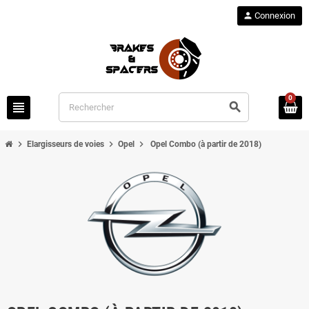
person
Connexion
0
view_headline
search
chevron_right
chevron_right
chevron_right
Elargisseurs de voies
Opel
Opel Combo (à partir de 2018)