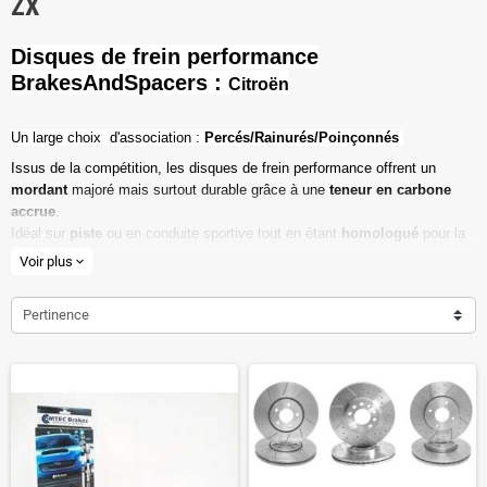
ZX
Disques de frein performance
BrakesAndSpacers :
Citroën
Un l
arge choix d'association :
Percés/Rainurés/Poinçonnés
Issus de la compétition, les disques de frein performance offrent un
mordant
majoré mais surtout durable grâce à une
teneur en carbone
accrue
.
Idéal sur
piste
ou en conduite sportive tout en étant
homologué
pour la
route ouverte.
Voir plus
expand_more
Haute teneur en carbone
Pertinence
Vendu par paire
Valeur de friction maximale
Dimensions d'origine respectées
Installation en lieu et place.
Poids réduit de 20% en moyenne