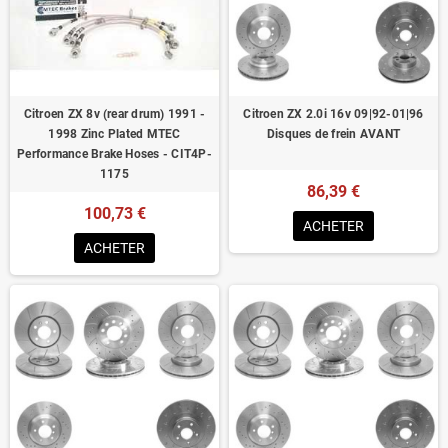
Homologué pour le contrôle technique
Citroen ZX 8v (rear drum) 1991 -
Citroen ZX 2.0i 16v 09|92-01|96
1998 Zinc Plated MTEC
Disques de frein AVANT
Performance Brake Hoses - CIT4P-
1175
86,39 €
100,73 €
ACHETER
ACHETER