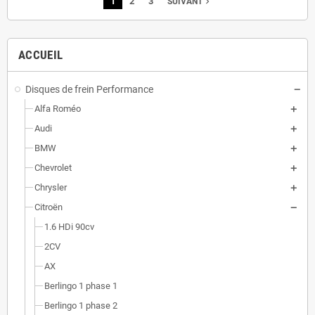
1
2
3
navigate_next
SUIVANT
ACCUEIL
Disques de frein Performance
Alfa Roméo
Audi
BMW
Chevrolet
Chrysler
Citroën
1.6 HDi 90cv
2CV
AX
Berlingo 1 phase 1
Berlingo 1 phase 2