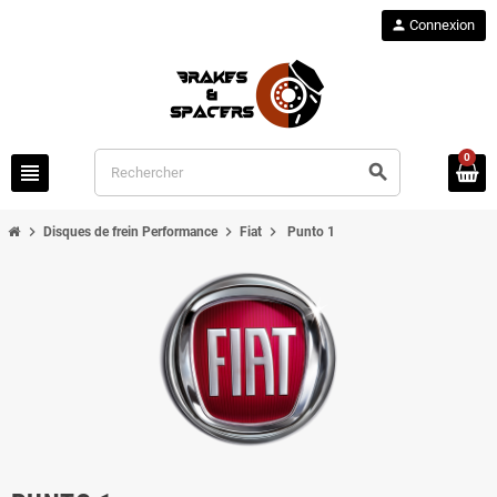
person
Connexion
0
view_headline
search
chevron_right
chevron_right
chevron_right
Disques de frein Performance
Fiat
Punto 1