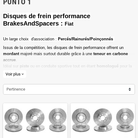
PUNTO 1
Disques de frein performance
BrakesAndSpacers :
Fiat
Un l
arge choix d'association :
Percés/Rainurés/Poinçonnés
Issus de la compétition, les disques de frein performance offrent un
mordant
majoré mais surtout durable grâce à une
teneur en carbone
accrue
.
Idéal sur
piste
ou en conduite sportive tout en étant
homologué
pour la
route ouverte.
Voir plus
expand_more
Haute teneur en carbone
Pertinence
Vendu par paire
Valeur de friction maximale
Dimensions d'origine respectées
Installation en lieu et place.
Poids réduit de 20% en moyenne