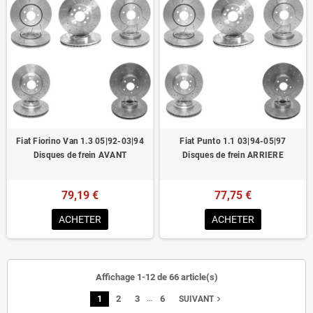
Fiat Fiorino Van 1.3 05|92-03|94
Fiat Punto 1.1 03|94-05|97
Disques de frein AVANT
Disques de frein ARRIERE
79,19 €
77,75 €
ACHETER
ACHETER
Affichage 1-12 de 66 article(s)
…
1
2
3
6
navigate_next
SUIVANT