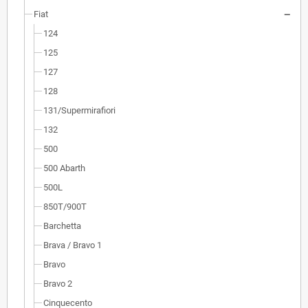
Fiat
124
125
127
128
131/Supermirafiori
132
500
500 Abarth
500L
850T/900T
Barchetta
Brava / Bravo 1
Bravo
Bravo 2
Cinquecento