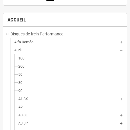
ACCUEIL
Disques de frein Performance
Alfa Roméo
Audi
100
200
50
80
90
A1 8X
A2
A3 8L
A3 8P