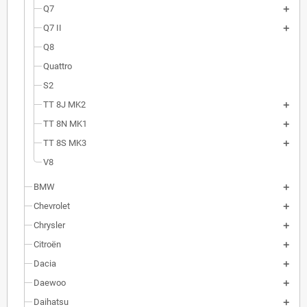
Q7
Q7 II
Q8
Quattro
S2
TT 8J MK2
TT 8N MK1
TT 8S MK3
V8
BMW
Chevrolet
Chrysler
Citroën
Dacia
Daewoo
Daihatsu