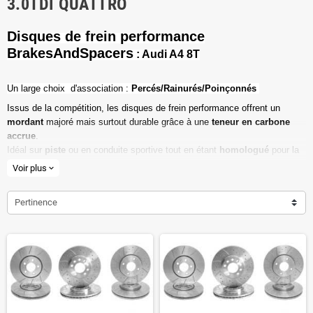
3.0TDI QUATTRO
Disques de frein performance
BrakesAndSpacers
: Audi A4 8T
Un l
arge choix d'association :
Percés/Rainurés/Poinçonnés
Issus de la compétition, les disques de frein performance offrent un
mordant
majoré mais surtout durable grâce à une
teneur en carbone
accrue
.
Idéal sur
piste
ou en conduite sportive tout en étant
homologué
pour la
route ouverte.
Voir plus
expand_more
Haute teneur en carbone
Pertinence
Vendu par paire
Valeur de friction maximale
Dimensions d'origine respectées
Installation en lieu et place.
Poids réduit de 20% en moyenne