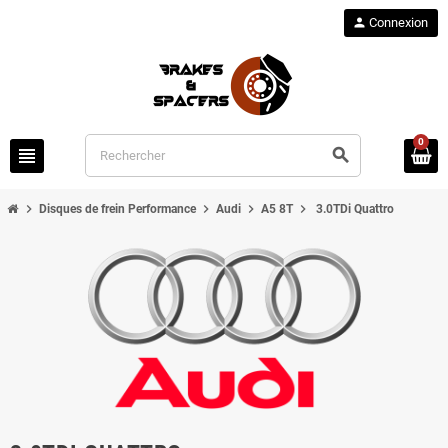
person
Connexion
0
view_headline
search
chevron_right
chevron_right
chevron_right
chevron_right
Disques de frein Performance
Audi
A5 8T
3.0TDi Quattro