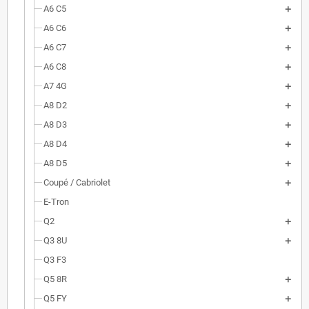
A6 C5
A6 C6
A6 C7
A6 C8
A7 4G
A8 D2
A8 D3
A8 D4
A8 D5
Coupé / Cabriolet
E-Tron
Q2
Q3 8U
Q3 F3
Q5 8R
Q5 FY