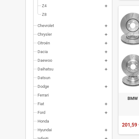
Z4
Z8
Chevrolet
Chrysler
Citroën
Dacia
Daewoo
Daihatsu
Datsun
Dodge
Ferrari
BMW 5
Fiat
Ford
Honda
201,59 
Hyundai
Infiniti