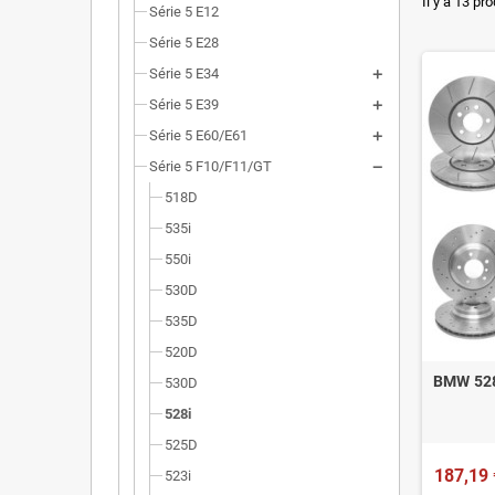
Dimensi
Il y a 13 pro
Série 5 E12
Installa
Série 5 E28
Série 5 E34
Poids r
Série 5 E39
Homolog
Série 5 E60/E61
Série 5 F10/F11/GT
518D
535i
550i
530D
535D
520D
BMW 528
530D
528i
525D
187,19 
523i