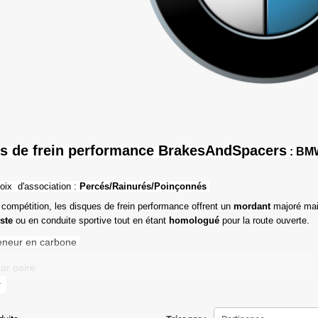
s de frein performance BrakesAndSpacers
: BMW
oix d'association :
Percés/Rainurés/Poinçonnés
 compétition, les disques de frein performance offrent un
mordant
majoré mai
iste
ou en conduite sportive tout en étant
homologué
pour la route ouverte.
eneur en carbone
ar paire
more
de friction maximale