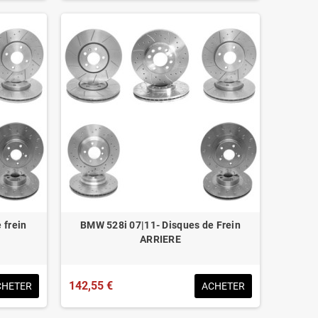
 frein
BMW 528i 07|11- Disques de Frein
ARRIERE
142,55 €
CHETER
ACHETER