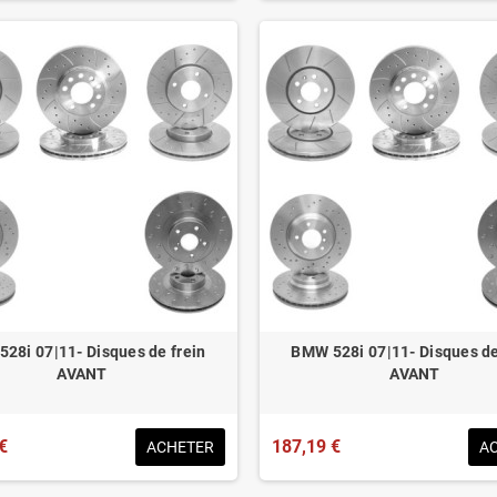
28i 07|11- Disques de frein
BMW 528i 07|11- Disques de
AVANT
AVANT
€
187,19 €
ACHETER
A