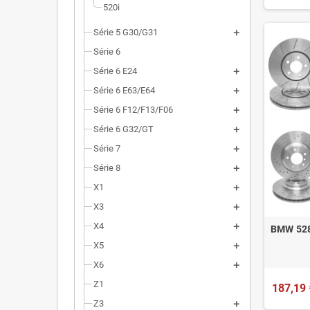
520i
Série 5 G30/G31
Série 6
Série 6 E24
Série 6 E63/E64
Série 6 F12/F13/F06
Série 6 G32/GT
Série 7
Série 8
X1
X3
X4
BMW 528i
X5
X6
Z1
187,19 
Z3