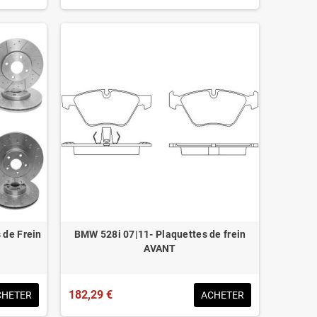
 de Frein
BMW 528i 07|11- Plaquettes de frein
AVANT
182,29 €
CHETER
ACHETER