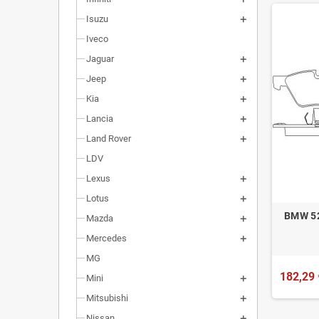
Isuzu
Iveco
Jaguar
Jeep
Kia
Lancia
Land Rover
LDV
Lexus
Lotus
BMW 52
Mazda
Mercedes
MG
182,29 
Mini
Mitsubishi
Nissan