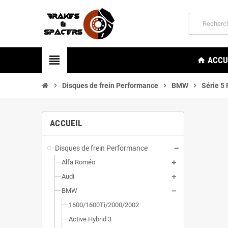
view_headline
ACCU
home
chevron_right
Disques de frein Performance
chevron_right
BMW
chevron_right
Série 5
ACCUEIL
Disques de frein Performance
Alfa Roméo
Audi
BMW
1600/1600Ti/2000/2002
Active Hybrid 3