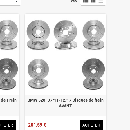
view_comfy
view_list
view_headline
Vue
 de Frein
BMW 528i 07/11-12/17 Disques de frein
AVANT
201,59 €
CHETER
ACHETER