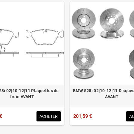
8i 02|10-12|11 Plaquettes de
BMW 528i 02|10-12|11 Disques 
frein AVANT
AVANT
€
201,59 €
ACHETER
A