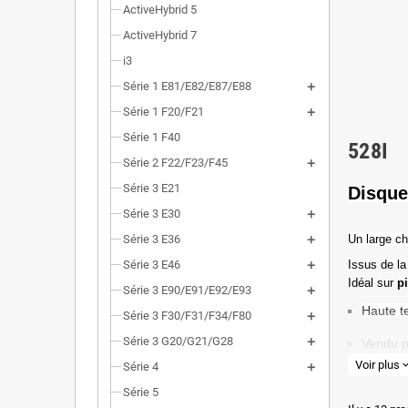
ActiveHybrid 5
ActiveHybrid 7
i3
Série 1 E81/E82/E87/E88
Série 1 F20/F21
Série 1 F40
528I
Série 2 F22/F23/F45
Série 3 E21
Disque
Série 3 E30
Série 3 E36
Un l
arge ch
Série 3 E46
Issus de la
Idéal sur
p
Série 3 E90/E91/E92/E93
Haute t
Série 3 F30/F31/F34/F80
Série 3 G20/G21/G28
Vendu p
Voir plus
expand_
Série 4
Valeur 
Série 5