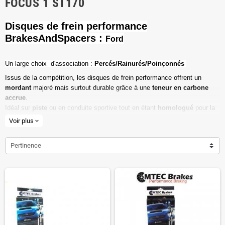
FOCUS 1 ST170
Disques de frein performance
BrakesAndSpacers :
Ford
Un l
arge choix d'association :
Percés/Rainurés/Poinçonnés
Issus de la compétition, les disques de frein performance offrent un
mordant
majoré mais surtout durable grâce à une
teneur en carbone
accrue
.
Idéal sur
piste
ou en conduite sportive tout en étant
homologué
pour la
route ouverte.
Voir plus
expand_more
Haute teneur en carbone
Pertinence
Vendu par paire
Valeur de friction maximale
Dimensions d'origine respectées
Installation en lieu et place.
Poids réduit de 20% en moyenne