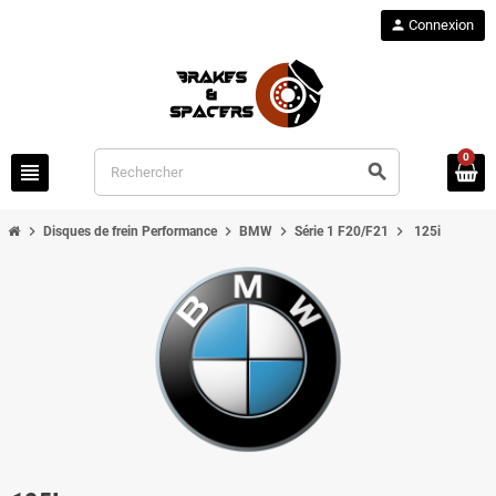
person
Connexion
0
view_headline
search
chevron_right
chevron_right
chevron_right
chevron_right
Disques de frein Performance
BMW
Série 1 F20/F21
125i