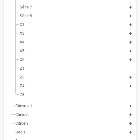
Série 7
Série 8
X1
X3
X4
X5
X6
Z1
Z3
Z4
Z8
Chevrolet
Chrysler
Citroën
Dacia