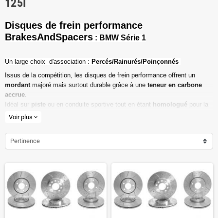
125I
Disques de frein performance
BrakesAndSpacers
: BMW Série 1
Un l
arge choix d'association :
Percés/Rainurés/Poinçonnés
Issus de la compétition, les disques de frein performance offrent un
mordant
majoré mais surtout durable grâce à une
teneur en carbone
accrue
.
Idéal sur
piste
ou en conduite sportive tout en étant
homologué
pour la
route ouverte.
Voir plus
expand_more
Haute teneur en carbone
Pertinence
Vendu par paire
Valeur de friction maximale
Dimensions d'origine respectées
Installation en lieu et place.
Poids réduit de 20% en moyenne