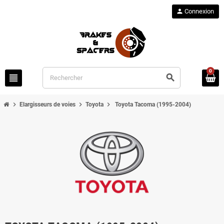
person
Connexion
0
view_headline
search
chevron_right
chevron_right
chevron_right
Elargisseurs de voies
Toyota
Toyota Tacoma (1995-2004)