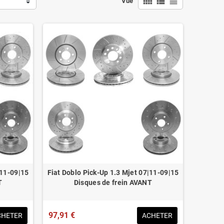
view_comfy
view_list
view_headline
Vue
|11-09|15
Fiat Doblo Pick-Up 1.3 Mjet 07|11-09|15
T
Disques de frein AVANT
97,91 €
CHETER
ACHETER