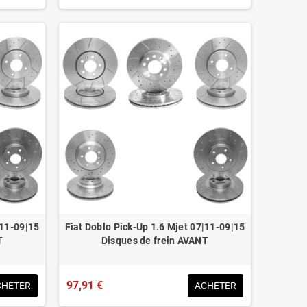
|11-09|15
Fiat Doblo Pick-Up 1.6 Mjet 07|11-09|15
T
Disques de frein AVANT
97,91 €
CHETER
ACHETER