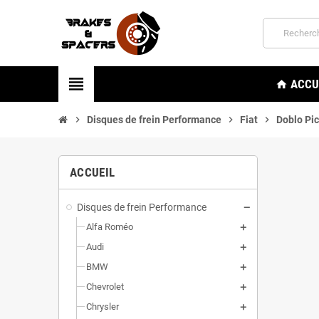
view_headline
ACCU
home
chevron_right
Disques de frein Performance
chevron_right
Fiat
chevron_right
Doblo Pi
ACCUEIL
Disques de frein Performance
Alfa Roméo
Audi
BMW
Chevrolet
Chrysler