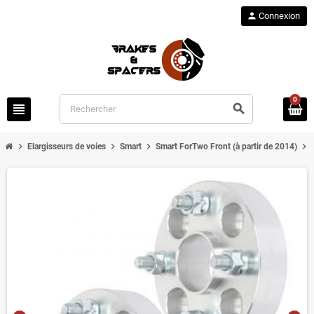
person
Connexion
0
view_headline
search
chevron_right
chevron_right
chevron_right
chevron_right
Elargisseurs de voies
Smart
Smart ForTwo Front (à partir de 2014)