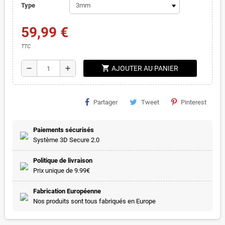
Type
59,99 €
TTC
shopping_cart
remove
add
AJOUTER AU PANIER
Partager
Tweet
Pinterest
Paiements sécurisés
Système 3D Secure 2.0
Politique de livraison
Prix unique de 9.99€
Fabrication Européenne
Nos produits sont tous fabriqués en Europe