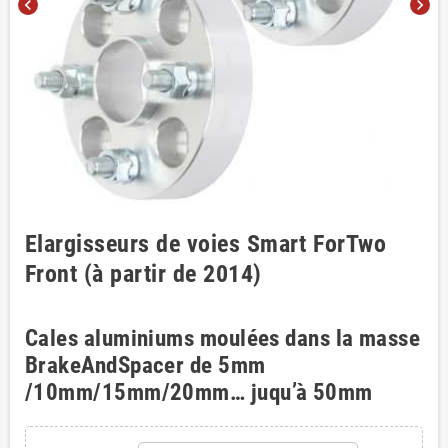
chevron_left
chevron_right
Elargisseurs de voies Smart ForTwo
Front (à partir de 2014)
Cales aluminiums moulées dans la masse
BrakeAndSpacer de 5mm
/10mm/15mm/20mm… juqu’à 50mm