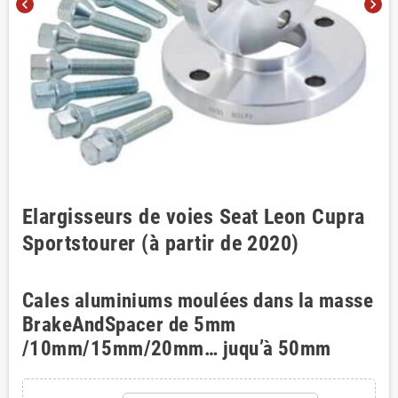
chevron_left
chevron_right
Elargisseurs de voies Seat Leon Cupra
Sportstourer (à partir de 2020)
Cales aluminiums moulées dans la masse
BrakeAndSpacer de 5mm
/10mm/15mm/20mm… juqu’à 50mm