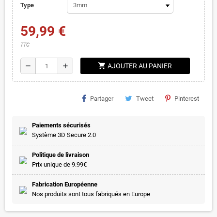
Type
59,99 €
TTC
shopping_cart
remove
add
AJOUTER AU PANIER
Partager
Tweet
Pinterest
Paiements sécurisés
Système 3D Secure 2.0
Politique de livraison
Prix unique de 9.99€
Fabrication Européenne
Nos produits sont tous fabriqués en Europe