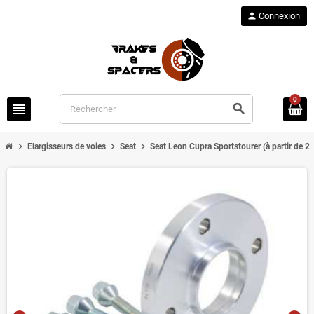
person
Connexion
0
view_headline
search
chevron_right
chevron_right
chevron_right
Elargisseurs de voies
Seat
Seat Leon Cupra Sportstourer (à partir de 2