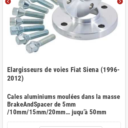
chevron_left
chevron_right
Elargisseurs de voies Fiat Siena (1996-
2012)
Cales aluminiums moulées dans la masse
BrakeAndSpacer de 5mm
/10mm/15mm/20mm… juqu’à 50mm