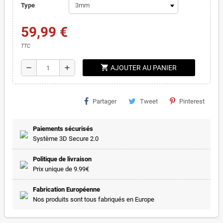
Type
59,99 €
TTC
shopping_cart
remove
add
AJOUTER AU PANIER
Partager
Tweet
Pinterest
Paiements sécurisés
Système 3D Secure 2.0
Politique de livraison
Prix unique de 9.99€
Fabrication Européenne
Nos produits sont tous fabriqués en Europe