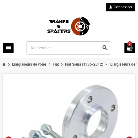
person
Connexion
0
view_headline
search
chevron_right
chevron_right
chevron_right
chevron_right
Elargisseurs de voies
Fiat
Fiat Siena (1996-2012)
Elargisseurs de 